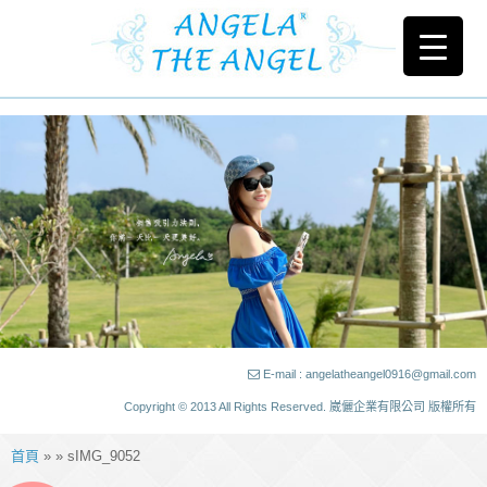
E-mail : angelatheangel0916@gmail.com
Copyright © 2013 All Rights Reserved. 崴儷企業有限公司 版權所有
首頁
» » sIMG_9052