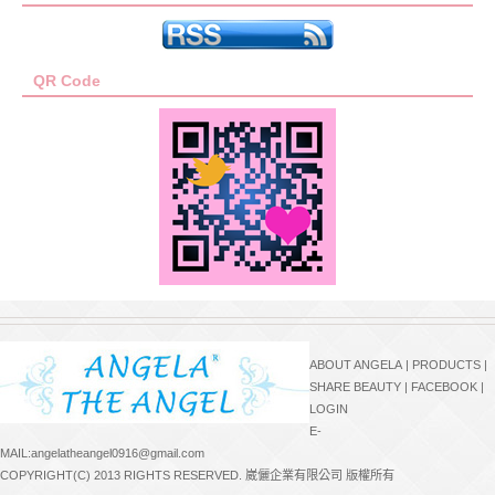
QR Code
ABOUT ANGELA
|
PRODUCTS
|
SHARE BEAUTY
|
FACEBOOK
|
LOGIN
E-
MAIL:angelatheangel0916@gmail.com
COPYRIGHT(C) 2013 RIGHTS RESERVED. 崴儷企業有限公司 版權所有