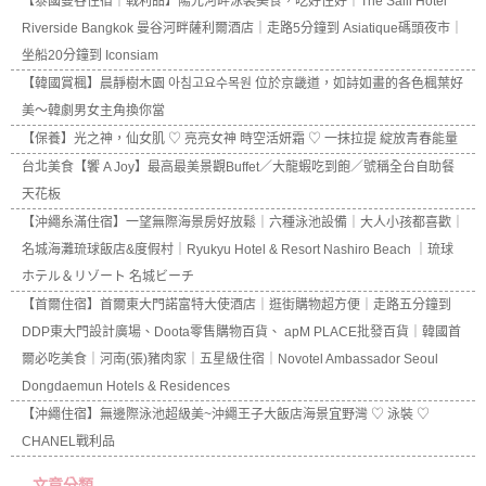
【泰國曼谷住宿｜戰利品】陽光河畔泳裝美食，吃好住好｜The Salil Hotel
Riverside Bangkok 曼谷河畔薩利爾酒店｜走路5分鐘到 Asiatique碼頭夜市｜
坐船20分鐘到 Iconsiam
【韓國賞楓】晨靜樹木園 아침고요수목원 位於京畿道，如詩如畫的各色楓葉好
美～韓劇男女主角換你當
【保養】光之神，仙女肌 ♡ 亮亮女神 時空活妍霜 ♡ 一抹拉提 綻放青春能量
台北美食【饗 A Joy】最高最美景觀Buffet／大龍蝦吃到飽／號稱全台自助餐
天花板
【沖繩糸滿住宿】一望無際海景房好放鬆｜六種泳池設備｜大人小孩都喜歡｜
名城海灘琉球飯店&度假村｜Ryukyu Hotel & Resort Nashiro Beach ｜琉球
ホテル＆リゾート 名城ビーチ
【首爾住宿】首爾東大門諾富特大使酒店｜逛街購物超方便｜走路五分鐘到
DDP東大門設計廣場、Doota零售購物百貨、 apM PLACE批發百貨｜韓國首
爾必吃美食｜河南(張)豬肉家｜五星級住宿｜Novotel Ambassador Seoul
Dongdaemun Hotels & Residences
【沖繩住宿】無邊際泳池超級美~沖繩王子大飯店海景宜野灣 ♡ 泳裝 ♡
CHANEL戰利品
文章分類