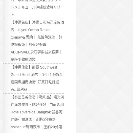
店：最狂滑水道免費使用 グラン
ドメルキュール沖縄残波岬リゾー
ト
【沖繩飯店】沖繩日和海洋度假酒
店｜Hiyori Ocean Resort
Okinawa 恩納｜ 無邊際泳池｜好
吃鐵板燒｜附近好好逛
AEONMALL永旺夢樂城來客夢｜
萬座毛體驗琉裝
【沖繩住宿】那霸 Southwest
Grand Hotel 酒店，步行１分鐘到
達國際通商店街~好買好吃好逛
Vs. 戰利品
【泰國曼谷住宿｜戰利品】陽光河
畔泳裝美食，吃好住好｜The Salil
Hotel Riverside Bangkok 曼谷河
畔薩利爾酒店｜走路5分鐘到
Asiatique碼頭夜市｜坐船20分鐘