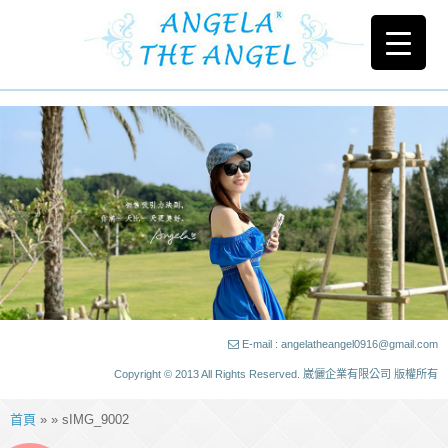
E-mail : angelatheangel0916@gmail.com
Copyright © 2013 All Rights Reserved. 崴儷企業有限公司 版權所有
首頁
» » sIMG_9002