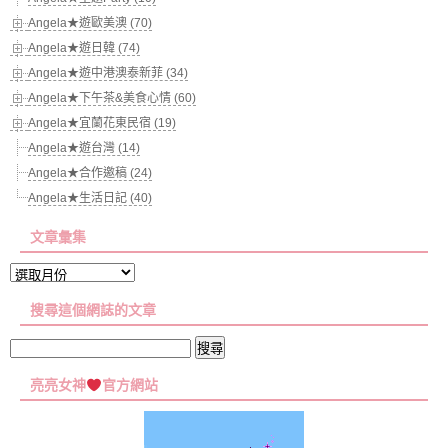
Angela★遊歐美澳 (70)
Angela★遊日韓 (74)
Angela★遊中港澳泰新菲 (34)
Angela★下午茶&美食心情 (60)
Angela★宜蘭花東民宿 (19)
Angela★遊台灣 (14)
Angela★合作邀稿 (24)
Angela★生活日記 (40)
文章彙集
文
章
搜尋這個網誌的文章
彙
集
搜
尋
亮亮女神
官方網站
關
鍵
字: