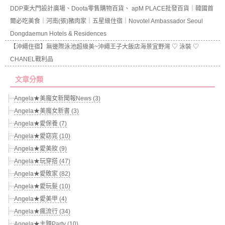
DDP東大門設計廣場、Doota零售購物百貨、 apM PLACE批發百貨｜韓國首
爾必吃美食｜河南(張)豬肉家｜五星級住宿｜Novotel Ambassador Seoul
Dongdaemun Hotels & Residences
【沖繩住宿】無邊際泳池超級美~沖繩王子大飯店海景宜野灣 ♡ 泳裝 ♡
CHANEL戰利品
文章分類
Angela★美魔女新聞報News (3)
Angela★美魔女新書 (3)
Angela★愛保養 (7)
Angela★愛窈窕 (10)
Angela★愛美妝 (9)
Angela★玩穿搭 (47)
Angela★愛敗家 (82)
Angela★愛玩髮 (10)
Angela★愛美甲 (4)
Angela★瘋流行 (34)
Angela★主題Party (10)