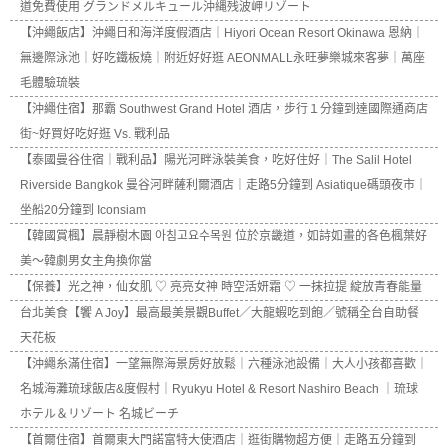
道免費使用 グランドメルキュール沖縄残波岬リゾート
【沖繩飯店】沖繩日和海洋度假酒店｜Hiyori Ocean Resort Okinawa 恩納｜
無邊際泳池｜好吃鐵板燒｜附近好好逛 AEONMALL永旺夢樂城來客夢｜萬座
毛體驗琉裝
【沖繩住宿】那霸 Southwest Grand Hotel 酒店，步行１分鐘到達國際通商店
街~好買好吃好逛 Vs. 戰利品
【泰國曼谷住宿｜戰利品】陽光河畔泳裝美食，吃好住好｜The Salil Hotel
Riverside Bangkok 曼谷河畔薩利爾酒店｜走路5分鐘到 Asiatique碼頭夜市｜
坐船20分鐘到 Iconsiam
【韓國賞楓】晨靜樹木園 아침고요수목원 位於京畿道，如詩如畫的各色楓葉好
美～韓劇男女主角換你當
【保養】光之神，仙女肌 ♡ 亮亮女神 時空活妍霜 ♡ 一抹拉提 綻放青春能量
台北美食【饗 A Joy】最高最美景觀Buffet／大龍蝦吃到飽／號稱全台自助餐
天花板
【沖繩糸滿住宿】一望無際海景房好放鬆｜六種泳池設備｜大人小孩都喜歡｜
名城海灘琉球飯店&度假村｜Ryukyu Hotel & Resort Nashiro Beach ｜琉球
ホテル＆リゾート 名城ビーチ
【首爾住宿】首爾東大門諾富特大使酒店｜逛街購物超方便｜走路五分鐘到