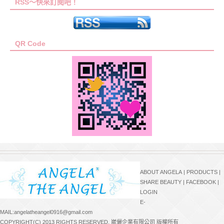
RSS～快來訂閱吧！
QR Code
ABOUT ANGELA
|
PRODUCTS
|
SHARE BEAUTY
|
FACEBOOK
|
LOGIN
E-
MAIL:angelatheangel0916@gmail.com
COPYRIGHT(C) 2013 RIGHTS RESERVED. 崴儷企業有限公司 版權所有