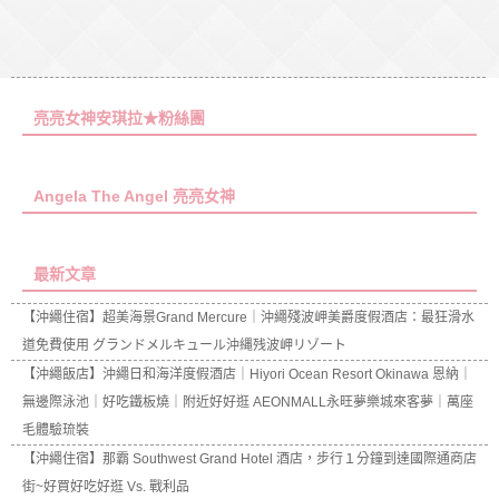
亮亮女神安琪拉★粉絲團
Angela The Angel 亮亮女神
最新文章
【沖繩住宿】超美海景Grand Mercure｜沖繩殘波岬美爵度假酒店：最狂滑水
道免費使用 グランドメルキュール沖縄残波岬リゾート
【沖繩飯店】沖繩日和海洋度假酒店｜Hiyori Ocean Resort Okinawa 恩納｜
無邊際泳池｜好吃鐵板燒｜附近好好逛 AEONMALL永旺夢樂城來客夢｜萬座
毛體驗琉裝
【沖繩住宿】那霸 Southwest Grand Hotel 酒店，步行１分鐘到達國際通商店
街~好買好吃好逛 Vs. 戰利品