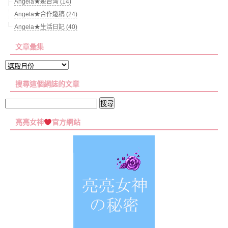
Angela★遊台灣 (14)
Angela★合作邀稿 (24)
Angela★生活日記 (40)
文章彙集
文
章
搜尋這個網誌的文章
彙
集
搜
尋
亮亮女神
官方網站
關
鍵
字: