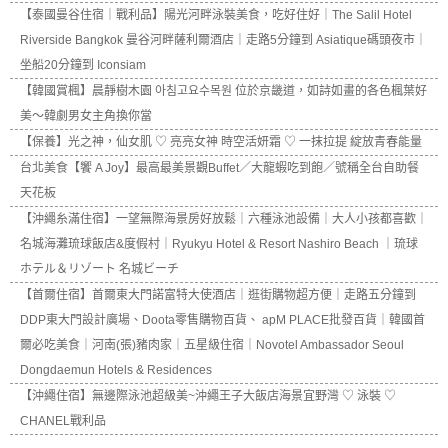
【泰國曼谷住宿｜戰利品】陽光河畔泳裝美食，吃好住好｜The Salil Hotel
Riverside Bangkok 曼谷河畔薩利爾酒店｜走路5分鐘到 Asiatique碼頭夜市｜
坐船20分鐘到 Iconsiam
【韓國賞楓】晨靜樹木園 아침고요수목원 位於京畿道，如詩如畫的各色楓葉好
美～韓劇男女主角換你當
【保養】光之神，仙女肌 ♡ 亮亮女神 時空活妍霜 ♡ 一抹拉提 綻放青春能量
台北美食【饗 A Joy】最高最美景觀Buffet／大龍蝦吃到飽／號稱全台自助餐
天花板
【沖繩糸滿住宿】一望無際海景房好放鬆｜六種泳池設備｜大人小孩都喜歡｜
名城海灘琉球飯店&度假村｜Ryukyu Hotel & Resort Nashiro Beach ｜琉球
ホテル＆リゾート 名城ビーチ
【首爾住宿】首爾東大門諾富特大使酒店｜逛街購物超方便｜走路五分鐘到
DDP東大門設計廣場、Doota零售購物百貨、 apM PLACE批發百貨｜韓國首
爾必吃美食｜河南(張)豬肉家｜五星級住宿｜Novotel Ambassador Seoul
Dongdaemun Hotels & Residences
【沖繩住宿】無邊際泳池超級美~沖繩王子大飯店海景宜野灣 ♡ 泳裝 ♡
CHANEL戰利品