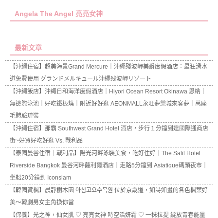
Angela The Angel 亮亮女神
最新文章
【沖繩住宿】超美海景Grand Mercure｜沖繩殘波岬美爵度假酒店：最狂滑水
道免費使用 グランドメルキュール沖縄残波岬リゾート
【沖繩飯店】沖繩日和海洋度假酒店｜Hiyori Ocean Resort Okinawa 恩納｜
無邊際泳池｜好吃鐵板燒｜附近好好逛 AEONMALL永旺夢樂城來客夢｜萬座
毛體驗琉裝
【沖繩住宿】那霸 Southwest Grand Hotel 酒店，步行１分鐘到達國際通商店
街~好買好吃好逛 Vs. 戰利品
【泰國曼谷住宿｜戰利品】陽光河畔泳裝美食，吃好住好｜The Salil Hotel
Riverside Bangkok 曼谷河畔薩利爾酒店｜走路5分鐘到 Asiatique碼頭夜市｜
坐船20分鐘到 Iconsiam
【韓國賞楓】晨靜樹木園 아침고요수목원 位於京畿道，如詩如畫的各色楓葉好
美～韓劇男女主角換你當
【保養】光之神，仙女肌 ♡ 亮亮女神 時空活妍霜 ♡ 一抹拉提 綻放青春能量