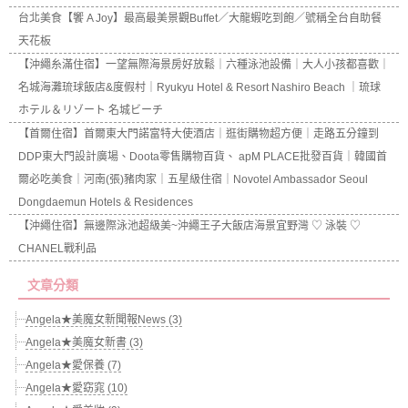
台北美食【饗 A Joy】最高最美景觀Buffet／大龍蝦吃到飽／號稱全台自助餐
天花板
【沖繩糸滿住宿】一望無際海景房好放鬆｜六種泳池設備｜大人小孩都喜歡｜
名城海灘琉球飯店&度假村｜Ryukyu Hotel & Resort Nashiro Beach ｜琉球
ホテル＆リゾート 名城ビーチ
【首爾住宿】首爾東大門諾富特大使酒店｜逛街購物超方便｜走路五分鐘到
DDP東大門設計廣場、Doota零售購物百貨、 apM PLACE批發百貨｜韓國首
爾必吃美食｜河南(張)豬肉家｜五星級住宿｜Novotel Ambassador Seoul
Dongdaemun Hotels & Residences
【沖繩住宿】無邊際泳池超級美~沖繩王子大飯店海景宜野灣 ♡ 泳裝 ♡
CHANEL戰利品
文章分類
Angela★美魔女新聞報News (3)
Angela★美魔女新書 (3)
Angela★愛保養 (7)
Angela★愛窈窕 (10)