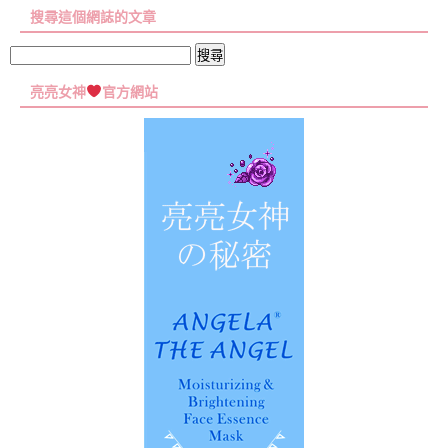
章
搜尋這個網誌的文章
彙
集
搜
尋
亮亮女神
官方網站
關
鍵
字: