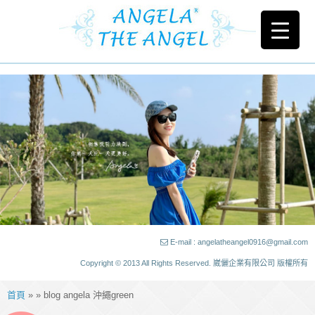
E-mail : angelatheangel0916@gmail.com
Copyright © 2013 All Rights Reserved. 崴儷企業有限公司 版權所有
首頁
» » blog angela 沖繩green