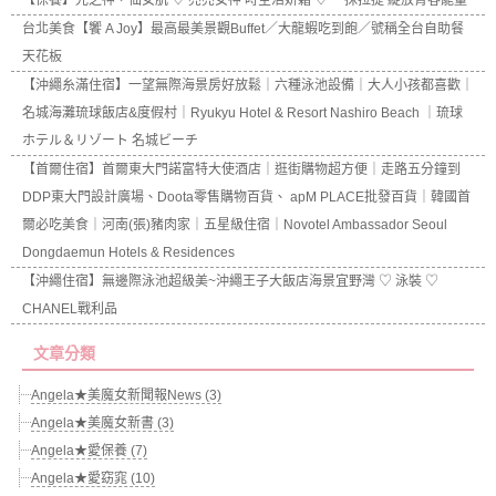
【保養】光之神，仙女肌 ♡ 亮亮女神 時空活妍霜 ♡ 一抹拉提 綻放青春能量
台北美食【饗 A Joy】最高最美景觀Buffet／大龍蝦吃到飽／號稱全台自助餐
天花板
【沖繩糸滿住宿】一望無際海景房好放鬆｜六種泳池設備｜大人小孩都喜歡｜
名城海灘琉球飯店&度假村｜Ryukyu Hotel & Resort Nashiro Beach ｜琉球
ホテル＆リゾート 名城ビーチ
【首爾住宿】首爾東大門諾富特大使酒店｜逛街購物超方便｜走路五分鐘到
DDP東大門設計廣場、Doota零售購物百貨、 apM PLACE批發百貨｜韓國首
爾必吃美食｜河南(張)豬肉家｜五星級住宿｜Novotel Ambassador Seoul
Dongdaemun Hotels & Residences
【沖繩住宿】無邊際泳池超級美~沖繩王子大飯店海景宜野灣 ♡ 泳裝 ♡
CHANEL戰利品
文章分類
Angela★美魔女新聞報News (3)
Angela★美魔女新書 (3)
Angela★愛保養 (7)
Angela★愛窈窕 (10)