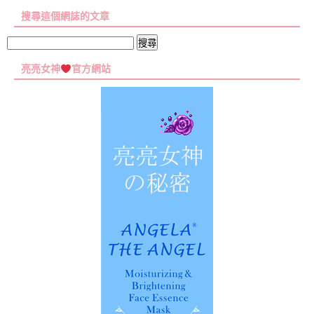
章
搜尋這個網誌的文章
彙
集
搜
尋
亮亮女神
官方網站
關
鍵
字: