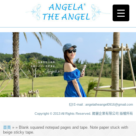
E-mail : angelatheangel0916@gmail.com
Copyright © 2013 All Rights Reserved. 崴儷企業有限公司 版權所有
首頁
» » Blank squared notepad pages and tape. Note paper stuck with
beige sticky tape.