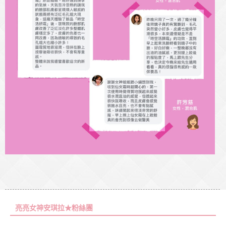
亮亮女神安琪拉★粉絲團