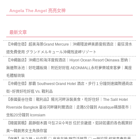
Angela The Angel 亮亮女神
最新文章
【沖繩住宿】超美海景Grand Mercure｜沖繩殘波岬美爵度假酒店：最狂滑水
道免費使用 グランドメルキュール沖縄残波岬リゾート
【沖繩飯店】沖繩日和海洋度假酒店｜Hiyori Ocean Resort Okinawa 恩納｜
無邊際泳池｜好吃鐵板燒｜附近好好逛 AEONMALL永旺夢樂城來客夢｜萬座
毛體驗琉裝
【沖繩住宿】那霸 Southwest Grand Hotel 酒店，步行１分鐘到達國際通商店
街~好買好吃好逛 Vs. 戰利品
【泰國曼谷住宿｜戰利品】陽光河畔泳裝美食，吃好住好｜The Salil Hotel
Riverside Bangkok 曼谷河畔薩利爾酒店｜走路5分鐘到 Asiatique碼頭夜市｜
坐船20分鐘到 Iconsiam
【韓國賞楓】晨靜樹木園 아침고요수목원 位於京畿道，如詩如畫的各色楓葉好
美～韓劇男女主角換你當