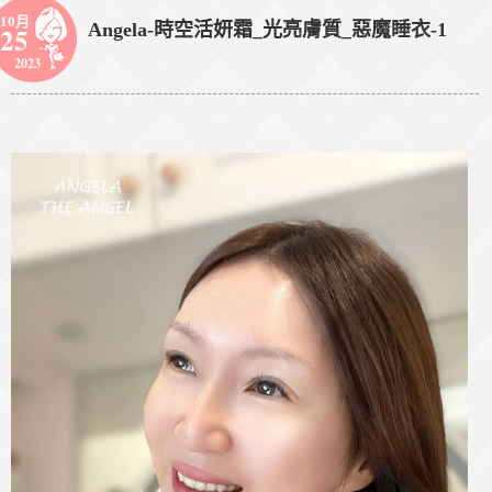
10月
Angela-時空活妍霜_光亮膚質_惡魔睡衣-1
25
2023