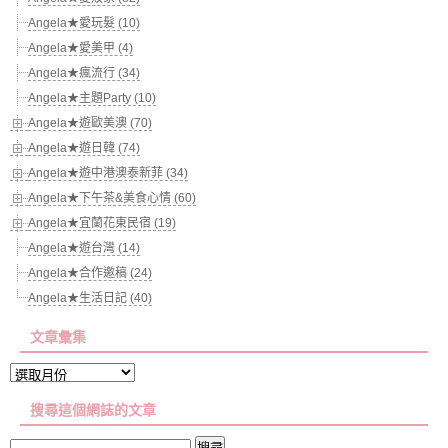
Angela★愛玩髮 (10)
Angela★愛美甲 (4)
Angela★瘋流行 (34)
Angela★主題Party (10)
Angela★遊歐美澳 (70)
Angela★遊日韓 (74)
Angela★遊中港澳泰新菲 (34)
Angela★下午茶&美食心情 (60)
Angela★宜蘭花東民宿 (19)
Angela★遊台灣 (14)
Angela★合作邀稿 (24)
Angela★生活日記 (40)
文章彙集
文
章
搜尋這個網誌的文章
彙
集