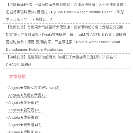
【沖繩糸滿住宿】一望無際海景房好放鬆｜六種泳池設備｜大人小孩都喜歡｜
名城海灘琉球飯店&度假村｜Ryukyu Hotel & Resort Nashiro Beach ｜琉球
ホテル＆リゾート 名城ビーチ
【首爾住宿】首爾東大門諾富特大使酒店｜逛街購物超方便｜走路五分鐘到
DDP東大門設計廣場、Doota零售購物百貨、 apM PLACE批發百貨｜韓國首
爾必吃美食｜河南(張)豬肉家｜五星級住宿｜Novotel Ambassador Seoul
Dongdaemun Hotels & Residences
【沖繩住宿】無邊際泳池超級美~沖繩王子大飯店海景宜野灣 ♡ 泳裝 ♡
CHANEL戰利品
文章分類
Angela★美魔女新聞報News (3)
Angela★美魔女新書 (3)
Angela★愛保養 (7)
Angela★愛窈窕 (10)
Angela★愛美妝 (9)
Angela★玩穿搭 (47)
Angela★愛敗家 (82)