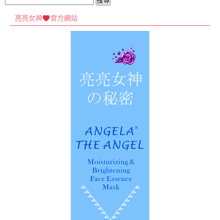
搜
尋
亮亮女神
官方網站
關
鍵
字: