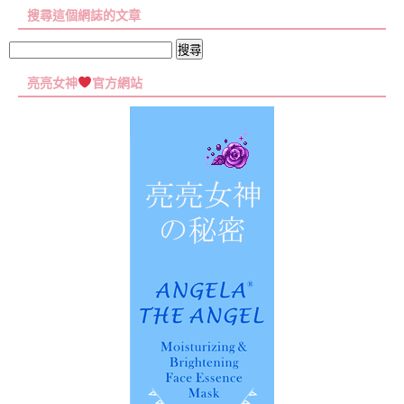
章
搜尋這個網誌的文章
彙
集
搜
尋
亮亮女神
官方網站
關
鍵
字: