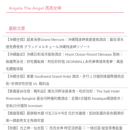
Angela The Angel 亮亮女神
最新文章
【沖繩住宿】超美海景Grand Mercure｜沖繩殘波岬美爵度假酒店：最狂滑水
道免費使用 グランドメルキュール沖縄残波岬リゾート
【沖繩飯店】沖繩日和海洋度假酒店｜Hiyori Ocean Resort Okinawa 恩納｜
無邊際泳池｜好吃鐵板燒｜附近好好逛 AEONMALL永旺夢樂城來客夢｜萬座
毛體驗琉裝
【沖繩住宿】那霸 Southwest Grand Hotel 酒店，步行１分鐘到達國際通商店
街~好買好吃好逛 Vs. 戰利品
【泰國曼谷住宿｜戰利品】陽光河畔泳裝美食，吃好住好｜The Salil Hotel
Riverside Bangkok 曼谷河畔薩利爾酒店｜走路5分鐘到 Asiatique碼頭夜市｜
坐船20分鐘到 Iconsiam
【韓國賞楓】晨靜樹木園 아침고요수목원 位於京畿道，如詩如畫的各色楓葉好
美～韓劇男女主角換你當
【保養】光之神，仙女肌 ♡ 亮亮女神 時空活妍霜 ♡ 一抹拉提 綻放青春能量