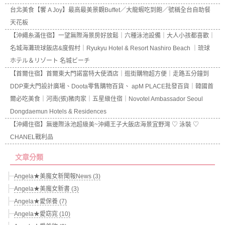
台北美食【饗 A Joy】最高最美景觀Buffet／大龍蝦吃到飽／號稱全台自助餐
天花板
【沖繩糸滿住宿】一望無際海景房好放鬆｜六種泳池設備｜大人小孩都喜歡｜
名城海灘琉球飯店&度假村｜Ryukyu Hotel & Resort Nashiro Beach ｜琉球
ホテル＆リゾート 名城ビーチ
【首爾住宿】首爾東大門諾富特大使酒店｜逛街購物超方便｜走路五分鐘到
DDP東大門設計廣場、Doota零售購物百貨、 apM PLACE批發百貨｜韓國首
爾必吃美食｜河南(張)豬肉家｜五星級住宿｜Novotel Ambassador Seoul
Dongdaemun Hotels & Residences
【沖繩住宿】無邊際泳池超級美~沖繩王子大飯店海景宜野灣 ♡ 泳裝 ♡
CHANEL戰利品
文章分類
Angela★美魔女新聞報News (3)
Angela★美魔女新書 (3)
Angela★愛保養 (7)
Angela★愛窈窕 (10)