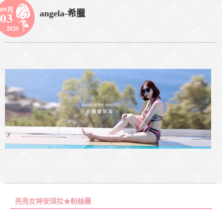
09月
angela-希臘
03
2020
亮亮女神安琪拉★粉絲團