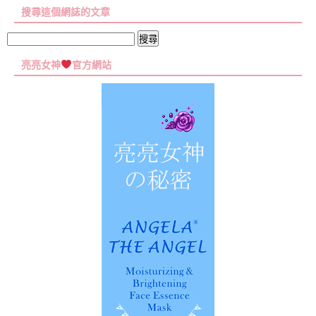
章
搜尋這個網誌的文章
彙
集
搜
尋
亮亮女神
官方網站
關
鍵
字: