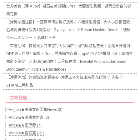
台北美食【饗 A Joy】最高最美景觀Buffet／大龍蝦吃到飽／號稱全台自助餐
天花板
【沖繩糸滿住宿】一望無際海景房好放鬆｜六種泳池設備｜大人小孩都喜歡｜
名城海灘琉球飯店&度假村｜Ryukyu Hotel & Resort Nashiro Beach ｜琉球
ホテル＆リゾート 名城ビーチ
【首爾住宿】首爾東大門諾富特大使酒店｜逛街購物超方便｜走路五分鐘到
DDP東大門設計廣場、Doota零售購物百貨、 apM PLACE批發百貨｜韓國首
爾必吃美食｜河南(張)豬肉家｜五星級住宿｜Novotel Ambassador Seoul
Dongdaemun Hotels & Residences
【沖繩住宿】無邊際泳池超級美~沖繩王子大飯店海景宜野灣 ♡ 泳裝 ♡
CHANEL戰利品
文章分類
Angela★美魔女新聞報News (3)
Angela★美魔女新書 (3)
Angela★愛保養 (7)
Angela★愛窈窕 (10)