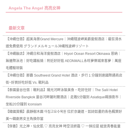
Angela The Angel 亮亮女神
最新文章
【沖繩住宿】超美海景Grand Mercure｜沖繩殘波岬美爵度假酒店：最狂滑水
道免費使用 グランドメルキュール沖縄残波岬リゾート
【沖繩飯店】沖繩日和海洋度假酒店｜Hiyori Ocean Resort Okinawa 恩納｜
無邊際泳池｜好吃鐵板燒｜附近好好逛 AEONMALL永旺夢樂城來客夢｜萬座
毛體驗琉裝
【沖繩住宿】那霸 Southwest Grand Hotel 酒店，步行１分鐘到達國際通商店
街~好買好吃好逛 Vs. 戰利品
【泰國曼谷住宿｜戰利品】陽光河畔泳裝美食，吃好住好｜The Salil Hotel
Riverside Bangkok 曼谷河畔薩利爾酒店｜走路5分鐘到 Asiatique碼頭夜市｜
坐船20分鐘到 Iconsiam
【韓國賞楓】晨靜樹木園 아침고요수목원 位於京畿道，如詩如畫的各色楓葉好
美～韓劇男女主角換你當
【保養】光之神，仙女肌 ♡ 亮亮女神 時空活妍霜 ♡ 一抹拉提 綻放青春能量