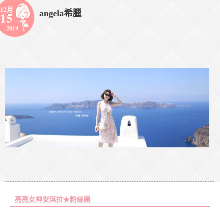
12月
angela希臘
15
2019
亮亮女神安琪拉★粉絲團