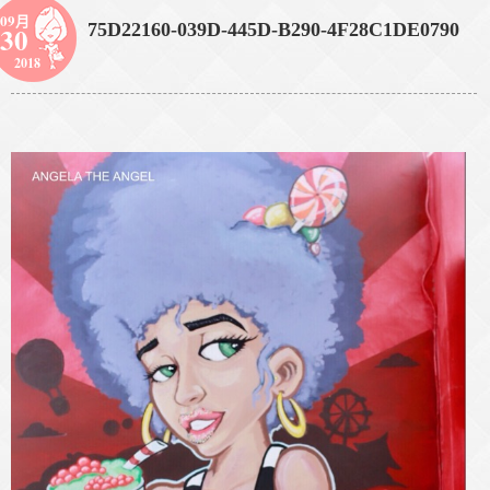
09月
75D22160-039D-445D-B290-4F28C1DE0790
30
2018