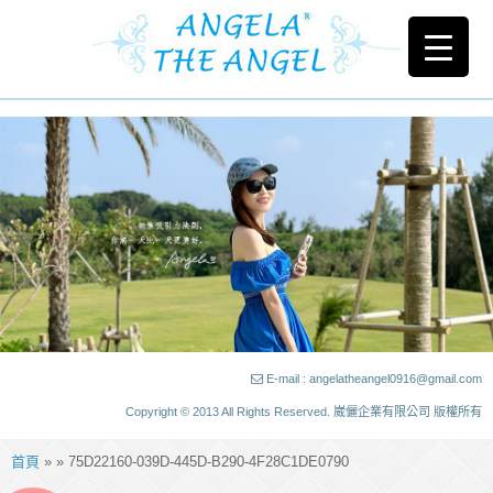
E-mail : angelatheangel0916@gmail.com
Copyright © 2013 All Rights Reserved. 崴儷企業有限公司 版權所有
首頁
» » 75D22160-039D-445D-B290-4F28C1DE0790