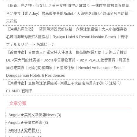
【保養】光之神，仙女肌 ♡ 亮亮女神 時空活妍霜 ♡ 一抹拉提 綻放青春能量
台北美食【饗 A Joy】最高最美景觀Buffet／大龍蝦吃到飽／號稱全台自助餐
天花板
【沖繩糸滿住宿】一望無際海景房好放鬆｜六種泳池設備｜大人小孩都喜歡｜
名城海灘琉球飯店&度假村｜Ryukyu Hotel & Resort Nashiro Beach ｜琉球
ホテル＆リゾート 名城ビーチ
【首爾住宿】首爾東大門諾富特大使酒店｜逛街購物超方便｜走路五分鐘到
DDP東大門設計廣場、Doota零售購物百貨、 apM PLACE批發百貨｜韓國首
爾必吃美食｜河南(張)豬肉家｜五星級住宿｜Novotel Ambassador Seoul
Dongdaemun Hotels & Residences
【沖繩住宿】無邊際泳池超級美~沖繩王子大飯店海景宜野灣 ♡ 泳裝 ♡
CHANEL戰利品
文章分類
Angela★美魔女新聞報News (3)
Angela★美魔女新書 (3)
Angela★愛保養 (7)