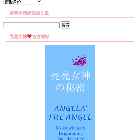
文
章
搜尋這個網誌的文章
彙
集
搜
尋
亮亮女神
官方網站
關
鍵
字: