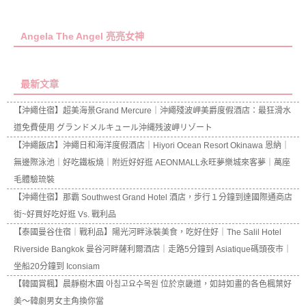
Angela The Angel 亮亮女神
最新文章
【沖繩住宿】超美海景Grand Mercure｜沖繩殘波岬美爵度假酒店：最狂滑水
道免費使用 グランドメルキュール沖縄残波岬リゾート
【沖繩飯店】沖繩日和海洋度假酒店｜Hiyori Ocean Resort Okinawa 恩納｜
無邊際泳池｜好吃鐵板燒｜附近好好逛 AEONMALL永旺夢樂城來客夢｜萬座
毛體驗琉裝
【沖繩住宿】那霸 Southwest Grand Hotel 酒店，步行１分鐘到達國際通商店
街~好買好吃好逛 Vs. 戰利品
【泰國曼谷住宿｜戰利品】陽光河畔泳裝美食，吃好住好｜The Salil Hotel
Riverside Bangkok 曼谷河畔薩利爾酒店｜走路5分鐘到 Asiatique碼頭夜市｜
坐船20分鐘到 Iconsiam
【韓國賞楓】晨靜樹木園 아침고요수목원 位於京畿道，如詩如畫的各色楓葉好
美～韓劇男女主角換你當