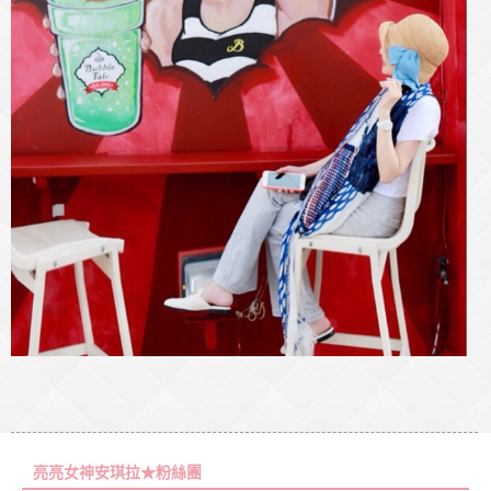
亮亮女神安琪拉★粉絲團