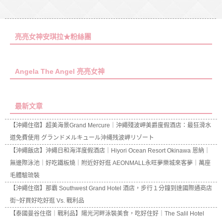
亮亮女神安琪拉★粉絲團
Angela The Angel 亮亮女神
最新文章
【沖繩住宿】超美海景Grand Mercure｜沖繩殘波岬美爵度假酒店：最狂滑水
道免費使用 グランドメルキュール沖縄残波岬リゾート
【沖繩飯店】沖繩日和海洋度假酒店｜Hiyori Ocean Resort Okinawa 恩納｜
無邊際泳池｜好吃鐵板燒｜附近好好逛 AEONMALL永旺夢樂城來客夢｜萬座
毛體驗琉裝
【沖繩住宿】那霸 Southwest Grand Hotel 酒店，步行１分鐘到達國際通商店
街~好買好吃好逛 Vs. 戰利品
【泰國曼谷住宿｜戰利品】陽光河畔泳裝美食，吃好住好｜The Salil Hotel