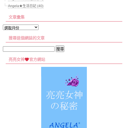
Angela★生活日記 (40)
文章彙集
文
章
搜尋這個網誌的文章
彙
集
搜
尋
亮亮女神
官方網站
關
鍵
字: