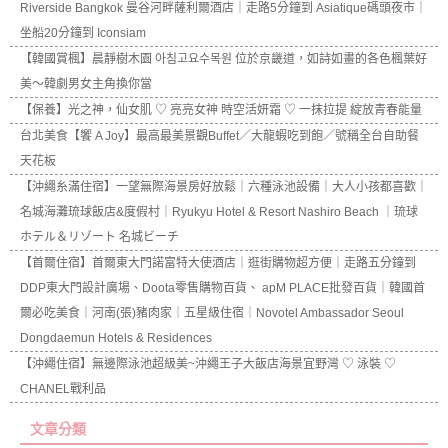
Riverside Bangkok 曼谷河畔薩利爾酒店｜走路5分鐘到 Asiatique碼頭夜市｜
坐船20分鐘到 Iconsiam
【韓國賞楓】晨靜樹木園 아침고요수목원 位於京畿道，如詩如畫的各色楓葉好
美～韓劇男女主角換你當
【保養】光之神，仙女肌 ♡ 亮亮女神 時空活妍霜 ♡ 一抹拉提 綻放青春能量
台北美食【饗 A Joy】最高最美景觀Buffet／大龍蝦吃到飽／號稱全台自助餐
天花板
【沖繩糸滿住宿】一望無際海景房好放鬆｜六種泳池設備｜大人小孩都喜歡｜
名城海灘琉球飯店&度假村｜Ryukyu Hotel & Resort Nashiro Beach ｜琉球
ホテル＆リゾート 名城ビーチ
【首爾住宿】首爾東大門諾富特大使酒店｜逛街購物超方便｜走路五分鐘到
DDP東大門設計廣場、Doota零售購物百貨、 apM PLACE批發百貨｜韓國首
爾必吃美食｜河南(張)豬肉家｜五星級住宿｜Novotel Ambassador Seoul
Dongdaemun Hotels & Residences
【沖繩住宿】無邊際泳池超級美~沖繩王子大飯店海景宜野灣 ♡ 泳裝 ♡
CHANEL戰利品
文章分類