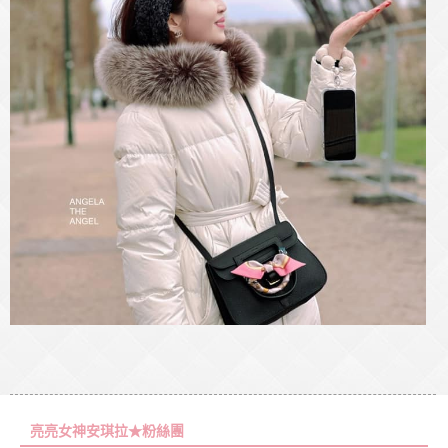
亮亮女神安琪拉★粉絲團