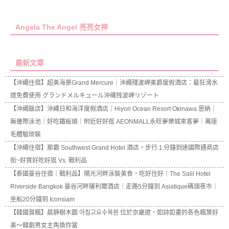
Angela The Angel 亮亮女神
最新文章
【沖繩住宿】超美海景Grand Mercure｜沖繩殘波岬美爵度假酒店：最狂滑水
道免費使用 グランドメルキュール沖縄残波岬リゾート
【沖繩飯店】沖繩日和海洋度假酒店｜Hiyori Ocean Resort Okinawa 恩納｜
無邊際泳池｜好吃鐵板燒｜附近好好逛 AEONMALL永旺夢樂城來客夢｜萬座
毛體驗琉裝
【沖繩住宿】那霸 Southwest Grand Hotel 酒店，步行１分鐘到達國際通商店
街~好買好吃好逛 Vs. 戰利品
【泰國曼谷住宿｜戰利品】陽光河畔泳裝美食，吃好住好｜The Salil Hotel
Riverside Bangkok 曼谷河畔薩利爾酒店｜走路5分鐘到 Asiatique碼頭夜市｜
坐船20分鐘到 Iconsiam
【韓國賞楓】晨靜樹木園 아침고요수목원 位於京畿道，如詩如畫的各色楓葉好
美～韓劇男女主角換你當