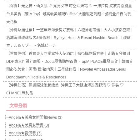
【保養】光之神，仙女肌 ♡ 亮亮女神 時空活妍霜 ♡ 一抹拉提 綻放青春能量
台北美食【饗 A Joy】最高最美景觀Buffet／大龍蝦吃到飽／號稱全台自助餐
天花板
【沖繩糸滿住宿】一望無際海景房好放鬆｜六種泳池設備｜大人小孩都喜歡｜
名城海灘琉球飯店&度假村｜Ryukyu Hotel & Resort Nashiro Beach ｜琉球
ホテル＆リゾート 名城ビーチ
【首爾住宿】首爾東大門諾富特大使酒店｜逛街購物超方便｜走路五分鐘到
DDP東大門設計廣場、Doota零售購物百貨、 apM PLACE批發百貨｜韓國首
爾必吃美食｜河南(張)豬肉家｜五星級住宿｜Novotel Ambassador Seoul
Dongdaemun Hotels & Residences
【沖繩住宿】無邊際泳池超級美~沖繩王子大飯店海景宜野灣 ♡ 泳裝 ♡
CHANEL戰利品
文章分類
Angela★美魔女新聞報News (3)
Angela★美魔女新書 (3)
Angela★愛保養 (7)