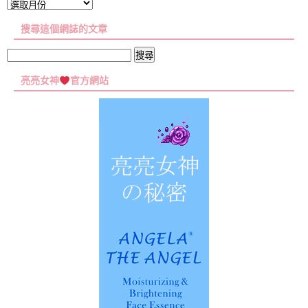
文
章
搜尋這個網誌的文章
彙
集
搜
尋
亮亮女神
官方網站
關
鍵
字: