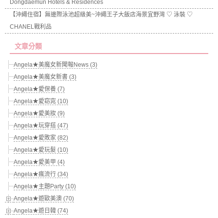
Dongdaemun Hotels & Residences
【沖繩住宿】無邊際泳池超級美~沖繩王子大飯店海景宜野灣 ♡ 泳裝 ♡
CHANEL戰利品
文章分類
Angela★美魔女新聞報News (3)
Angela★美魔女新書 (3)
Angela★愛保養 (7)
Angela★愛窈窕 (10)
Angela★愛美妝 (9)
Angela★玩穿搭 (47)
Angela★愛敗家 (82)
Angela★愛玩髮 (10)
Angela★愛美甲 (4)
Angela★瘋流行 (34)
Angela★主題Party (10)
Angela★遊歐美澳 (70)
Angela★遊日韓 (74)