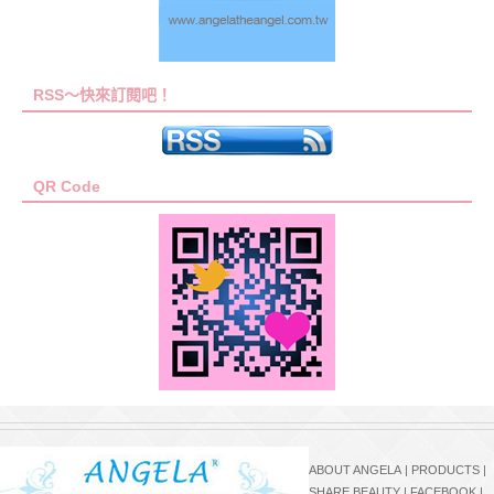
RSS～快來訂閱吧！
QR Code
ABOUT ANGELA
|
PRODUCTS
|
SHARE BEAUTY
|
FACEBOOK
|