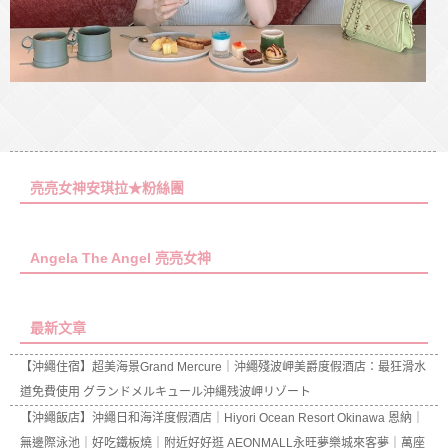
亮亮女神安琪拉★粉絲團
Angela The Angel 亮亮女神
最新文章
【沖繩住宿】超美海景Grand Mercure｜沖繩殘波岬美爵度假酒店：最狂滑水
道免費使用 グランドメルキュール沖縄残波岬リゾート
【沖繩飯店】沖繩日和海洋度假酒店｜Hiyori Ocean Resort Okinawa 恩納｜
無邊際泳池｜好吃鐵板燒｜附近好好逛 AEONMALL永旺夢樂城來客夢｜萬座