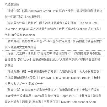
毛體驗琉裝
【沖繩住宿】那霸 Southwest Grand Hotel 酒店，步行１分鐘到達國際通商店
街~好買好吃好逛 Vs. 戰利品
【泰國曼谷住宿｜戰利品】陽光河畔泳裝美食，吃好住好｜The Salil Hotel
Riverside Bangkok 曼谷河畔薩利爾酒店｜走路5分鐘到 Asiatique碼頭夜市｜
坐船20分鐘到 Iconsiam
【韓國賞楓】晨靜樹木園 아침고요수목원 位於京畿道，如詩如畫的各色楓葉好
美～韓劇男女主角換你當
【保養】光之神，仙女肌 ♡ 亮亮女神 時空活妍霜 ♡ 一抹拉提 綻放青春能量
台北美食【饗 A Joy】最高最美景觀Buffet／大龍蝦吃到飽／號稱全台自助餐
天花板
【沖繩糸滿住宿】一望無際海景房好放鬆｜六種泳池設備｜大人小孩都喜歡｜
名城海灘琉球飯店&度假村｜Ryukyu Hotel & Resort Nashiro Beach ｜琉球
ホテル＆リゾート 名城ビーチ
【首爾住宿】首爾東大門諾富特大使酒店｜逛街購物超方便｜走路五分鐘到
DDP東大門設計廣場、Doota零售購物百貨、 apM PLACE批發百貨｜韓國首
爾必吃美食｜河南(張)豬肉家｜五星級住宿｜Novotel Ambassador Seoul