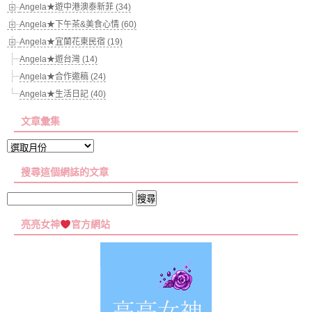
Angela★遊中港澳泰新菲 (34)
Angela★下午茶&美食心情 (60)
Angela★宜蘭花東民宿 (19)
Angela★遊台灣 (14)
Angela★合作邀稿 (24)
Angela★生活日記 (40)
文章彙集
文
章
搜尋這個網誌的文章
彙
集
搜
尋
亮亮女神
官方網站
關
鍵
字: