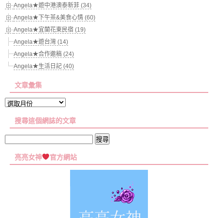
Angela★遊中港澳泰新菲 (34)
Angela★下午茶&美食心情 (60)
Angela★宜蘭花東民宿 (19)
Angela★遊台灣 (14)
Angela★合作邀稿 (24)
Angela★生活日記 (40)
文章彙集
文
章
搜尋這個網誌的文章
彙
集
搜
尋
亮亮女神
官方網站
關
鍵
字: