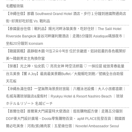
毛體驗琉裝
【沖繩住宿】那霸 Southwest Grand Hotel 酒店，步行１分鐘到達國際通商店
街~好買好吃好逛 Vs. 戰利品
【泰國曼谷住宿｜戰利品】陽光河畔泳裝美食，吃好住好｜The Salil Hotel
Riverside Bangkok 曼谷河畔薩利爾酒店｜走路5分鐘到 Asiatique碼頭夜市｜
坐船20分鐘到 Iconsiam
【韓國賞楓】晨靜樹木園 아침고요수목원 位於京畿道，如詩如畫的各色楓葉好
美～韓劇男女主角換你當
【保養】光之神，仙女肌 ♡ 亮亮女神 時空活妍霜 ♡ 一抹拉提 綻放青春能量
台北美食【饗 A Joy】最高最美景觀Buffet／大龍蝦吃到飽／號稱全台自助餐
天花板
【沖繩糸滿住宿】一望無際海景房好放鬆｜六種泳池設備｜大人小孩都喜歡｜
名城海灘琉球飯店&度假村｜Ryukyu Hotel & Resort Nashiro Beach ｜琉球
ホテル＆リゾート 名城ビーチ
【首爾住宿】首爾東大門諾富特大使酒店｜逛街購物超方便｜走路五分鐘到
DDP東大門設計廣場、Doota零售購物百貨、 apM PLACE批發百貨｜韓國首
爾必吃美食｜河南(張)豬肉家｜五星級住宿｜Novotel Ambassador Seoul