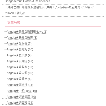
Dongdaemun Hotels & Residences
【沖繩住宿】無邊際泳池超級美~沖繩王子大飯店海景宜野灣 ♡ 泳裝 ♡
CHANEL戰利品
文章分類
Angela★美魔女新聞報News (3)
Angela★美魔女新書 (3)
Angela★愛保養 (7)
Angela★愛窈窕 (10)
Angela★愛美妝 (9)
Angela★玩穿搭 (47)
Angela★愛敗家 (82)
Angela★愛玩髮 (10)
Angela★愛美甲 (4)
Angela★瘋流行 (34)
Angela★主題Party (10)
Angela★遊歐美澳 (70)
Angela★遊日韓 (74)