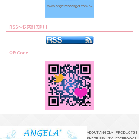
RSS～快來訂閱吧！
QR Code
ABOUT ANGELA
|
PRODUCTS
|
SHARE BEAUTY
|
FACEBOOK
|