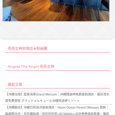
亮亮女神安琪拉★粉絲團
Angela The Angel 亮亮女神
最新文章
【沖繩住宿】超美海景Grand Mercure｜沖繩殘波岬美爵度假酒店：最狂滑水
道免費使用 グランドメルキュール沖縄残波岬リゾート
【沖繩飯店】沖繩日和海洋度假酒店｜Hiyori Ocean Resort Okinawa 恩納｜
無邊際泳池｜好吃鐵板燒｜附近好好逛 AEONMALL永旺夢樂城來客夢｜萬座