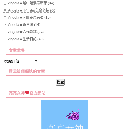
Angela★遊中港澳泰新菲 (34)
Angela★下午茶&美食心情 (60)
Angela★宜蘭花東民宿 (19)
Angela★遊台灣 (14)
Angela★合作邀稿 (24)
Angela★生活日記 (40)
文章彙集
文
章
搜尋這個網誌的文章
彙
集
搜
尋
亮亮女神
官方網站
關
鍵
字: