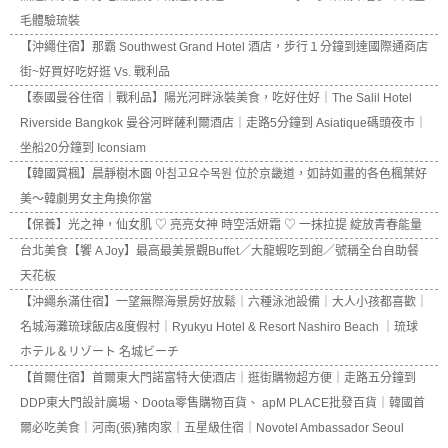
毛體驗琉裝
【沖繩住宿】那霸 Southwest Grand Hotel 酒店，步行１分鐘到達國際通商店
街~好買好吃好逛 Vs. 戰利品
【泰國曼谷住宿｜戰利品】陽光河畔泳裝美食，吃好住好｜The Salil Hotel
Riverside Bangkok 曼谷河畔薩利爾酒店｜走路5分鐘到 Asiatique碼頭夜市｜
坐船20分鐘到 Iconsiam
【韓國賞楓】晨靜樹木園 아침고요수목원 位於京畿道，如詩如畫的各色楓葉好
美～韓劇男女主角換你當
【保養】光之神，仙女肌 ♡ 亮亮女神 時空活妍霜 ♡ 一抹拉提 綻放青春能量
台北美食【饗 A Joy】最高最美景觀Buffet／大龍蝦吃到飽／號稱全台自助餐
天花板
【沖繩糸滿住宿】一望無際海景房好放鬆｜六種泳池設備｜大人小孩都喜歡｜
名城海灘琉球飯店&度假村｜Ryukyu Hotel & Resort Nashiro Beach ｜琉球
ホテル＆リゾート 名城ビーチ
【首爾住宿】首爾東大門諾富特大使酒店｜逛街購物超方便｜走路五分鐘到
DDP東大門設計廣場、Doota零售購物百貨、 apM PLACE批發百貨｜韓國首
爾必吃美食｜河南(張)豬肉家｜五星級住宿｜Novotel Ambassador Seoul