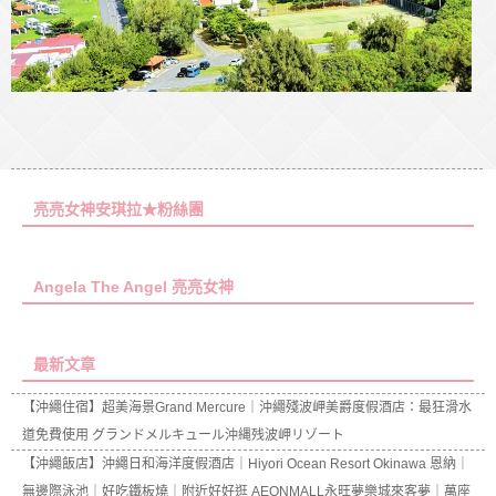
亮亮女神安琪拉★粉絲團
Angela The Angel 亮亮女神
最新文章
【沖繩住宿】超美海景Grand Mercure｜沖繩殘波岬美爵度假酒店：最狂滑水
道免費使用 グランドメルキュール沖縄残波岬リゾート
【沖繩飯店】沖繩日和海洋度假酒店｜Hiyori Ocean Resort Okinawa 恩納｜
無邊際泳池｜好吃鐵板燒｜附近好好逛 AEONMALL永旺夢樂城來客夢｜萬座