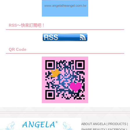
RSS～快來訂閱吧！
QR Code
ABOUT ANGELA
|
PRODUCTS
|
SHARE BEAUTY
|
FACEBOOK
|