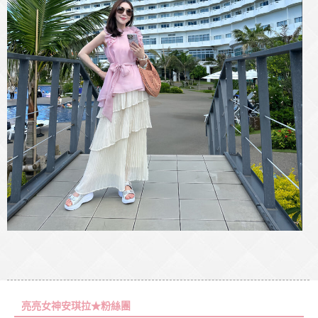
亮亮女神安琪拉★粉絲團