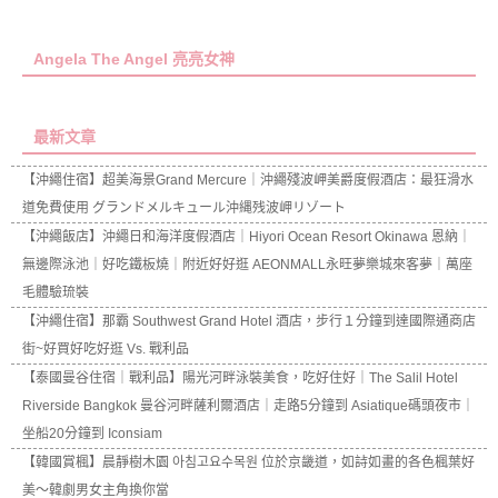
Angela The Angel 亮亮女神
最新文章
【沖繩住宿】超美海景Grand Mercure｜沖繩殘波岬美爵度假酒店：最狂滑水
道免費使用 グランドメルキュール沖縄残波岬リゾート
【沖繩飯店】沖繩日和海洋度假酒店｜Hiyori Ocean Resort Okinawa 恩納｜
無邊際泳池｜好吃鐵板燒｜附近好好逛 AEONMALL永旺夢樂城來客夢｜萬座
毛體驗琉裝
【沖繩住宿】那霸 Southwest Grand Hotel 酒店，步行１分鐘到達國際通商店
街~好買好吃好逛 Vs. 戰利品
【泰國曼谷住宿｜戰利品】陽光河畔泳裝美食，吃好住好｜The Salil Hotel
Riverside Bangkok 曼谷河畔薩利爾酒店｜走路5分鐘到 Asiatique碼頭夜市｜
坐船20分鐘到 Iconsiam
【韓國賞楓】晨靜樹木園 아침고요수목원 位於京畿道，如詩如畫的各色楓葉好
美～韓劇男女主角換你當