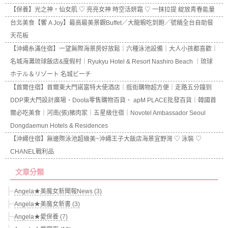
【保養】光之神，仙女肌 ♡ 亮亮女神 時空活妍霜 ♡ 一抹拉提 綻放青春能量
台北美食【饗 A Joy】最高最美景觀Buffet／大龍蝦吃到飽／號稱全台自助餐
天花板
【沖繩糸滿住宿】一望無際海景房好放鬆｜六種泳池設備｜大人小孩都喜歡｜
名城海灘琉球飯店&度假村｜Ryukyu Hotel & Resort Nashiro Beach ｜琉球
ホテル＆リゾート 名城ビーチ
【首爾住宿】首爾東大門諾富特大使酒店｜逛街購物超方便｜走路五分鐘到
DDP東大門設計廣場、Doota零售購物百貨、 apM PLACE批發百貨｜韓國首
爾必吃美食｜河南(張)豬肉家｜五星級住宿｜Novotel Ambassador Seoul
Dongdaemun Hotels & Residences
【沖繩住宿】無邊際泳池超級美~沖繩王子大飯店海景宜野灣 ♡ 泳裝 ♡
CHANEL戰利品
文章分類
Angela★美魔女新聞報News (3)
Angela★美魔女新書 (3)
Angela★愛保養 (7)