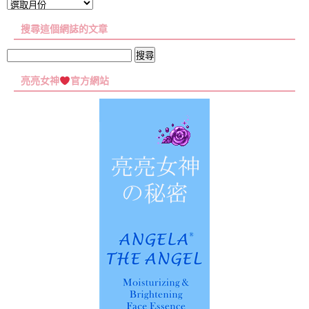
文
章
搜尋這個網誌的文章
彙
集
搜
尋
亮亮女神
官方網站
關
鍵
字: