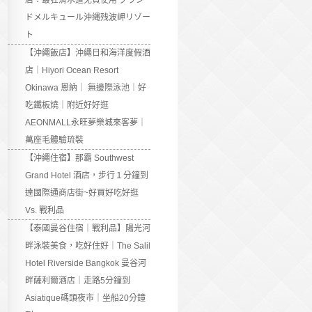
店：最狂滑水道免費使用 グラン
ドメルキュール沖縄残波岬リゾー
ト
【沖繩飯店】沖繩日和海洋度假酒
店｜Hiyori Ocean Resort
Okinawa 恩納｜ 無邊際泳池｜好
吃鐵板燒｜附近好好逛
AEONMALL永旺夢樂城來客夢｜
萬座毛體驗琉裝
【沖繩住宿】那霸 Southwest
Grand Hotel 酒店，步行１分鐘到
達國際通商店街~好買好吃好逛
Vs. 戰利品
【泰國曼谷住宿｜戰利品】陽光河
畔泳裝美食，吃好住好｜The Salil
Hotel Riverside Bangkok 曼谷河
畔薩利爾酒店｜走路5分鐘到
Asiatique碼頭夜市｜坐船20分鐘