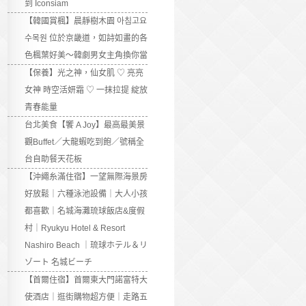
到 Iconsiam
【韓國賞楓】晨靜樹木園 아침고요
수목원 位於京畿道，如詩如畫的各
色楓葉好美～韓劇男女主角換你當
【保養】光之神，仙女肌 ♡ 亮亮
女神 時空活妍霜 ♡ 一抹拉提 綻放
青春能量
台北美食【饗 A Joy】最高最美景
觀Buffet／大龍蝦吃到飽／號稱全
台自助餐天花板
【沖繩糸滿住宿】一望無際海景房
好放鬆｜六種泳池設備｜大人小孩
都喜歡｜名城海灘琉球飯店&度假
村｜Ryukyu Hotel & Resort
Nashiro Beach ｜琉球ホテル＆リ
ゾート 名城ビーチ
【首爾住宿】首爾東大門諾富特大
使酒店｜逛街購物超方便｜走路五