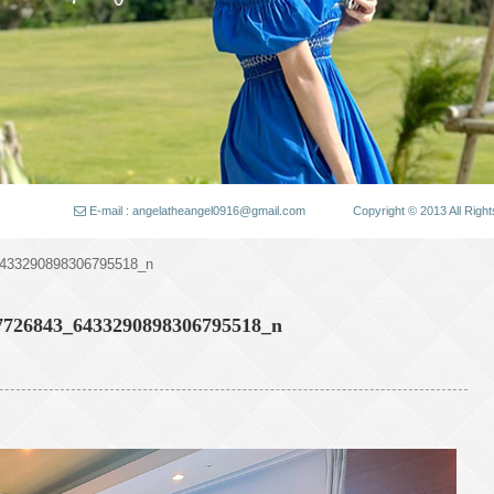
E-mail : angelatheangel0916@gmail.com
Copyright © 2013 All
433290898306795518_n
7726843_6433290898306795518_n