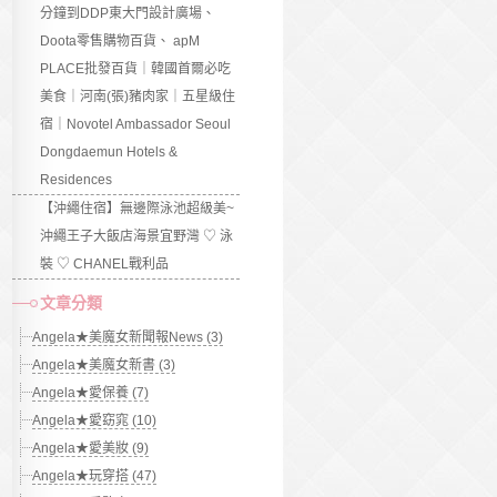
分鐘到DDP東大門設計廣場、
Doota零售購物百貨、 apM
PLACE批發百貨｜韓國首爾必吃
美食｜河南(張)豬肉家｜五星級住
宿｜Novotel Ambassador Seoul
Dongdaemun Hotels &
Residences
【沖繩住宿】無邊際泳池超級美~
沖繩王子大飯店海景宜野灣 ♡ 泳
裝 ♡ CHANEL戰利品
文章分類
Angela★美魔女新聞報News (3)
Angela★美魔女新書 (3)
Angela★愛保養 (7)
Angela★愛窈窕 (10)
Angela★愛美妝 (9)
Angela★玩穿搭 (47)