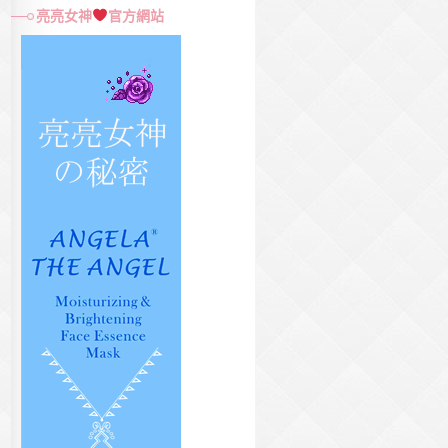
尋
亮亮女神
官方網站
關
鍵
字: