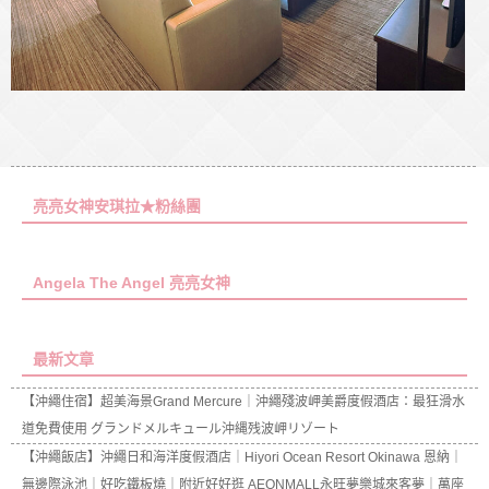
亮亮女神安琪拉★粉絲團
Angela The Angel 亮亮女神
最新文章
【沖繩住宿】超美海景Grand Mercure｜沖繩殘波岬美爵度假酒店：最狂滑水
道免費使用 グランドメルキュール沖縄残波岬リゾート
【沖繩飯店】沖繩日和海洋度假酒店｜Hiyori Ocean Resort Okinawa 恩納｜
無邊際泳池｜好吃鐵板燒｜附近好好逛 AEONMALL永旺夢樂城來客夢｜萬座