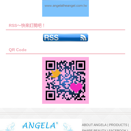
RSS～快來訂閱吧！
QR Code
ABOUT ANGELA
|
PRODUCTS
|
SHARE BEAUTY
|
FACEBOOK
|