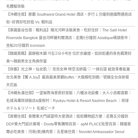
毛體驗琉裝
【沖繩住宿】那霸 Southwest Grand Hotel 酒店，步行１分鐘到達國際通商店
街~好買好吃好逛 Vs. 戰利品
【泰國曼谷住宿｜戰利品】陽光河畔泳裝美食，吃好住好｜The Salil Hotel
Riverside Bangkok 曼谷河畔薩利爾酒店｜走路5分鐘到 Asiatique碼頭夜市｜
坐船20分鐘到 Iconsiam
【韓國賞楓】晨靜樹木園 아침고요수목원 位於京畿道，如詩如畫的各色楓葉好
美～韓劇男女主角換你當
【保養】光之神，仙女肌 ♡ 亮亮女神 時空活妍霜 ♡ 一抹拉提 綻放青春能量
台北美食【饗 A Joy】最高最美景觀Buffet／大龍蝦吃到飽／號稱全台自助餐
天花板
【沖繩糸滿住宿】一望無際海景房好放鬆｜六種泳池設備｜大人小孩都喜歡｜
名城海灘琉球飯店&度假村｜Ryukyu Hotel & Resort Nashiro Beach ｜琉球
ホテル＆リゾート 名城ビーチ
【首爾住宿】首爾東大門諾富特大使酒店｜逛街購物超方便｜走路五分鐘到
DDP東大門設計廣場、Doota零售購物百貨、 apM PLACE批發百貨｜韓國首
爾必吃美食｜河南(張)豬肉家｜五星級住宿｜Novotel Ambassador Seoul