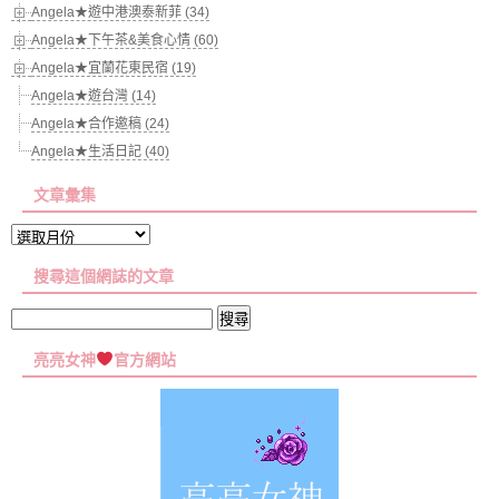
Angela★遊中港澳泰新菲 (34)
Angela★下午茶&美食心情 (60)
Angela★宜蘭花東民宿 (19)
Angela★遊台灣 (14)
Angela★合作邀稿 (24)
Angela★生活日記 (40)
文章彙集
文
章
搜尋這個網誌的文章
彙
集
搜
尋
亮亮女神
官方網站
關
鍵
字: