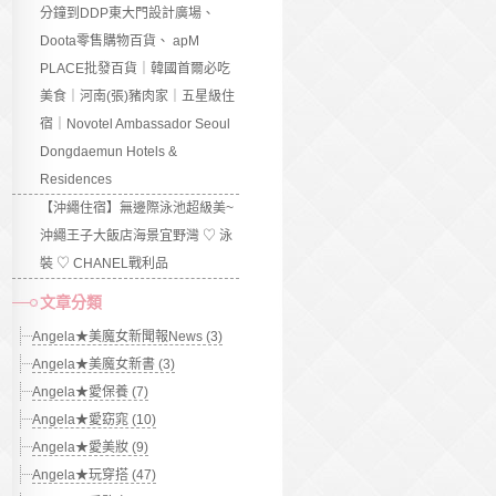
分鐘到DDP東大門設計廣場、
Doota零售購物百貨、 apM
PLACE批發百貨｜韓國首爾必吃
美食｜河南(張)豬肉家｜五星級住
宿｜Novotel Ambassador Seoul
Dongdaemun Hotels &
Residences
【沖繩住宿】無邊際泳池超級美~
沖繩王子大飯店海景宜野灣 ♡ 泳
裝 ♡ CHANEL戰利品
文章分類
Angela★美魔女新聞報News (3)
Angela★美魔女新書 (3)
Angela★愛保養 (7)
Angela★愛窈窕 (10)
Angela★愛美妝 (9)
Angela★玩穿搭 (47)