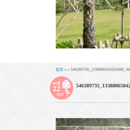
首頁
» » 546389735_1338886504263498_36
09月
546389735_1338886504
22
2025