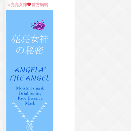
尋
亮亮女神
官方網站
關
鍵
字: