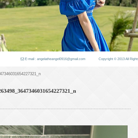
E-mail : angelatheangel0916@gmail.com
Copyright © 2013 All
47346031654227321_n
263498_3647346031654227321_n