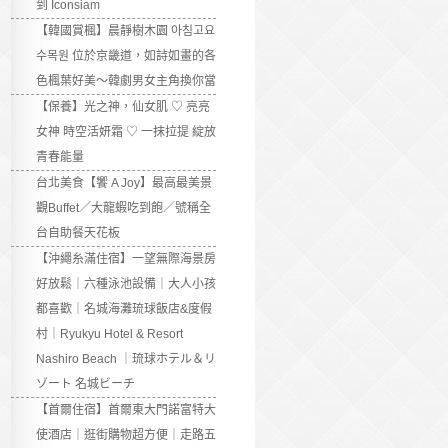
到 Iconsiam
【韓國賞楓】晨靜樹木園 아침고요
수목원 位於京畿道，如詩如畫的各
色楓葉好美～韓劇男女主角換你當
【保養】光之神，仙女肌 ♡ 亮亮
女神 時空活妍霜 ♡ 一抹拉提 綻放
青春能量
台北美食【饗 A Joy】最高最美景
觀Buffet／大龍蝦吃到飽／號稱全
台自助餐天花板
【沖繩糸滿住宿】一望無際海景房
好放鬆｜六種泳池設備｜大人小孩
都喜歡｜名城海灘琉球飯店&度假
村｜Ryukyu Hotel & Resort
Nashiro Beach ｜琉球ホテル＆リ
ゾート 名城ビーチ
【首爾住宿】首爾東大門諾富特大
使酒店｜逛街購物超方便｜走路五