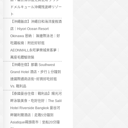
店：最狂滑水道免費使用 グラン
ドメルキュール沖縄残波岬リゾー
ト
【沖繩飯店】沖繩日和海洋度假酒
店｜Hiyori Ocean Resort
Okinawa 恩納｜ 無邊際泳池｜好
吃鐵板燒｜附近好好逛
AEONMALL永旺夢樂城來客夢｜
萬座毛體驗琉裝
【沖繩住宿】那霸 Southwest
Grand Hotel 酒店，步行１分鐘到
達國際通商店街~好買好吃好逛
Vs. 戰利品
【泰國曼谷住宿｜戰利品】陽光河
畔泳裝美食，吃好住好｜The Salil
Hotel Riverside Bangkok 曼谷河
畔薩利爾酒店｜走路5分鐘到
Asiatique碼頭夜市｜坐船20分鐘