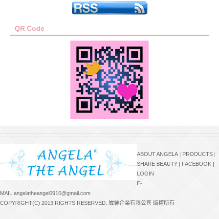
QR Code
ABOUT ANGELA
|
PRODUCTS
|
SHARE BEAUTY
|
FACEBOOK
|
LOGIN
E-
MAIL:angelatheangel0916@gmail.com
COPYRIGHT(C) 2013 RIGHTS RESERVED. 崴儷企業有限公司 版權所有