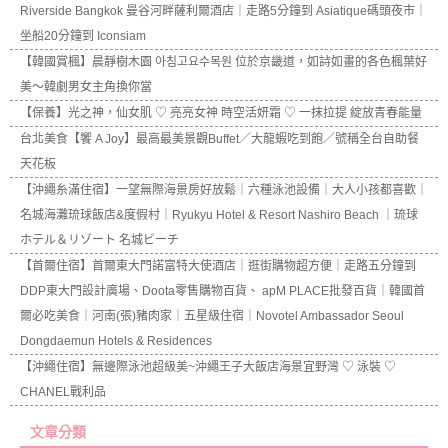
Riverside Bangkok 曼谷河畔薩利爾酒店｜走路5分鐘到 Asiatique碼頭夜市｜
坐船20分鐘到 Iconsiam
【韓國賞楓】晨靜樹木園 아침고요수목원 位於京畿道，如詩如畫的各色楓葉好
美～韓劇男女主角換你當
【保養】光之神，仙女肌 ♡ 亮亮女神 時空活妍霜 ♡ 一抹拉提 綻放青春能量
台北美食【饗 A Joy】最高最美景觀Buffet／大龍蝦吃到飽／號稱全台自助餐
天花板
【沖繩糸滿住宿】一望無際海景房好放鬆｜六種泳池設備｜大人小孩都喜歡｜
名城海灘琉球飯店&度假村｜Ryukyu Hotel & Resort Nashiro Beach ｜琉球
ホテル＆リゾート 名城ビーチ
【首爾住宿】首爾東大門諾富特大使酒店｜逛街購物超方便｜走路五分鐘到
DDP東大門設計廣場、Doota零售購物百貨、 apM PLACE批發百貨｜韓國首
爾必吃美食｜河南(張)豬肉家｜五星級住宿｜Novotel Ambassador Seoul
Dongdaemun Hotels & Residences
【沖繩住宿】無邊際泳池超級美~沖繩王子大飯店海景宜野灣 ♡ 泳裝 ♡
CHANEL戰利品
文章分類