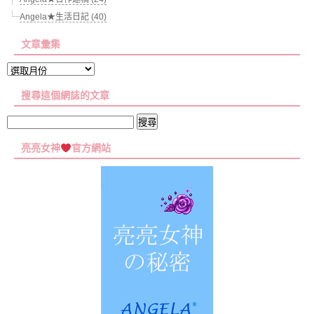
Angela★生活日記 (40)
文章彙集
文
章
搜尋這個網誌的文章
彙
集
搜
尋
亮亮女神
官方網站
關
鍵
字: