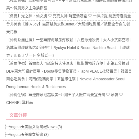
【韓國賞楓】晨靜樹木園 아침고요수목원 位於京畿道，如詩如畫的各色楓葉好
美～韓劇男女主角換你當
【保養】光之神，仙女肌 ♡ 亮亮女神 時空活妍霜 ♡ 一抹拉提 綻放青春能量
台北美食【饗 A Joy】最高最美景觀Buffet／大龍蝦吃到飽／號稱全台自助餐
天花板
【沖繩糸滿住宿】一望無際海景房好放鬆｜六種泳池設備｜大人小孩都喜歡｜
名城海灘琉球飯店&度假村｜Ryukyu Hotel & Resort Nashiro Beach ｜琉球
ホテル＆リゾート 名城ビーチ
【首爾住宿】首爾東大門諾富特大使酒店｜逛街購物超方便｜走路五分鐘到
DDP東大門設計廣場、Doota零售購物百貨、 apM PLACE批發百貨｜韓國首
爾必吃美食｜河南(張)豬肉家｜五星級住宿｜Novotel Ambassador Seoul
Dongdaemun Hotels & Residences
【沖繩住宿】無邊際泳池超級美~沖繩王子大飯店海景宜野灣 ♡ 泳裝 ♡
CHANEL戰利品
文章分類
Angela★美魔女新聞報News (3)
Angela★美魔女新書 (3)