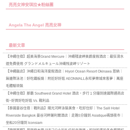
亮亮女神安琪拉★粉絲團
Angela The Angel 亮亮女神
最新文章
【沖繩住宿】超美海景Grand Mercure｜沖繩殘波岬美爵度假酒店：最狂滑水
道免費使用 グランドメルキュール沖縄残波岬リゾート
【沖繩飯店】沖繩日和海洋度假酒店｜Hiyori Ocean Resort Okinawa 恩納｜
無邊際泳池｜好吃鐵板燒｜附近好好逛 AEONMALL永旺夢樂城來客夢｜萬座
毛體驗琉裝
【沖繩住宿】那霸 Southwest Grand Hotel 酒店，步行１分鐘到達國際通商店
街~好買好吃好逛 Vs. 戰利品
【泰國曼谷住宿｜戰利品】陽光河畔泳裝美食，吃好住好｜The Salil Hotel
Riverside Bangkok 曼谷河畔薩利爾酒店｜走路5分鐘到 Asiatique碼頭夜市｜
坐船20分鐘到 Iconsiam