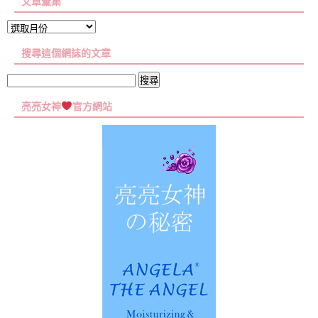
文章彙集
文
章
搜尋這個網誌的文章
彙
集
搜
尋
亮亮女神
官方網站
關
鍵
字: