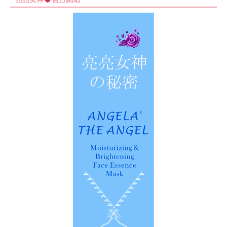
關
鍵
字: