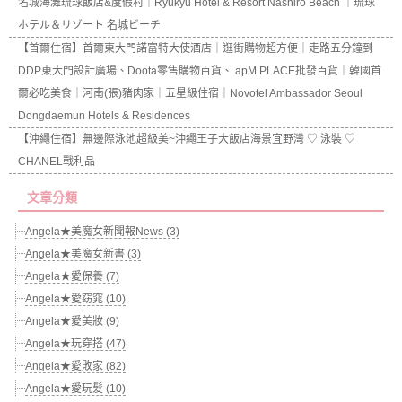
名城海灘琉球飯店&度假村｜Ryukyu Hotel & Resort Nashiro Beach ｜琉球
ホテル＆リゾート 名城ビーチ
【首爾住宿】首爾東大門諾富特大使酒店｜逛街購物超方便｜走路五分鐘到
DDP東大門設計廣場、Doota零售購物百貨、 apM PLACE批發百貨｜韓國首
爾必吃美食｜河南(張)豬肉家｜五星級住宿｜Novotel Ambassador Seoul
Dongdaemun Hotels & Residences
【沖繩住宿】無邊際泳池超級美~沖繩王子大飯店海景宜野灣 ♡ 泳裝 ♡
CHANEL戰利品
文章分類
Angela★美魔女新聞報News (3)
Angela★美魔女新書 (3)
Angela★愛保養 (7)
Angela★愛窈窕 (10)
Angela★愛美妝 (9)
Angela★玩穿搭 (47)
Angela★愛敗家 (82)
Angela★愛玩髮 (10)