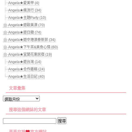
Angela★愛美甲 (4)
Angela★瘋流行 (34)
Angela★主題Party (10)
Angela★遊歐美澳 (70)
Angela★遊日韓 (74)
Angela★遊中港澳泰新菲 (34)
Angela★下午茶&美食心情 (60)
Angela★宜蘭花東民宿 (19)
Angela★遊台灣 (14)
Angela★合作邀稿 (24)
Angela★生活日記 (40)
文章彙集
文
章
搜尋這個網誌的文章
彙
集
搜
尋
亮亮女神
官方網站