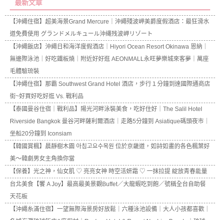
最新文章
【沖繩住宿】超美海景Grand Mercure｜沖繩殘波岬美爵度假酒店：最狂滑水
道免費使用 グランドメルキュール沖縄残波岬リゾート
【沖繩飯店】沖繩日和海洋度假酒店｜Hiyori Ocean Resort Okinawa 恩納｜
無邊際泳池｜好吃鐵板燒｜附近好好逛 AEONMALL永旺夢樂城來客夢｜萬座
毛體驗琉裝
【沖繩住宿】那霸 Southwest Grand Hotel 酒店，步行１分鐘到達國際通商店
街~好買好吃好逛 Vs. 戰利品
【泰國曼谷住宿｜戰利品】陽光河畔泳裝美食，吃好住好｜The Salil Hotel
Riverside Bangkok 曼谷河畔薩利爾酒店｜走路5分鐘到 Asiatique碼頭夜市｜
坐船20分鐘到 Iconsiam
【韓國賞楓】晨靜樹木園 아침고요수목원 位於京畿道，如詩如畫的各色楓葉好
美～韓劇男女主角換你當
【保養】光之神，仙女肌 ♡ 亮亮女神 時空活妍霜 ♡ 一抹拉提 綻放青春能量
台北美食【饗 A Joy】最高最美景觀Buffet／大龍蝦吃到飽／號稱全台自助餐
天花板
【沖繩糸滿住宿】一望無際海景房好放鬆｜六種泳池設備｜大人小孩都喜歡｜