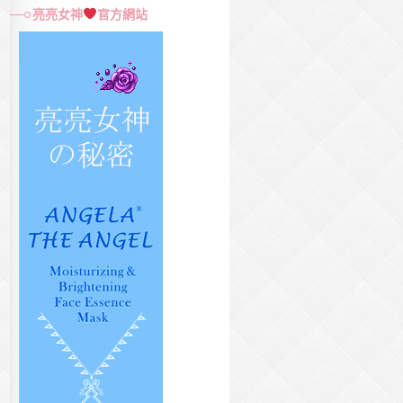
尋
亮亮女神
官方網站
關
鍵
字: