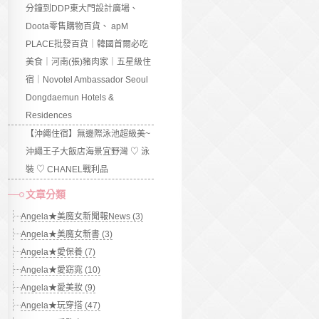
分鐘到DDP東大門設計廣場、
Doota零售購物百貨、 apM
PLACE批發百貨｜韓國首爾必吃
美食｜河南(張)豬肉家｜五星級住
宿｜Novotel Ambassador Seoul
Dongdaemun Hotels &
Residences
【沖繩住宿】無邊際泳池超級美~
沖繩王子大飯店海景宜野灣 ♡ 泳
裝 ♡ CHANEL戰利品
文章分類
Angela★美魔女新聞報News (3)
Angela★美魔女新書 (3)
Angela★愛保養 (7)
Angela★愛窈窕 (10)
Angela★愛美妝 (9)
Angela★玩穿搭 (47)