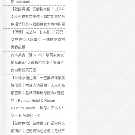
到 Iconsiam
【韓國賞楓】晨靜樹木園 아침고요
수목원 位於京畿道，如詩如畫的各
色楓葉好美～韓劇男女主角換你當
【保養】光之神，仙女肌 ♡ 亮亮
女神 時空活妍霜 ♡ 一抹拉提 綻放
青春能量
台北美食【饗 A Joy】最高最美景
觀Buffet／大龍蝦吃到飽／號稱全
台自助餐天花板
【沖繩糸滿住宿】一望無際海景房
好放鬆｜六種泳池設備｜大人小孩
都喜歡｜名城海灘琉球飯店&度假
村｜Ryukyu Hotel & Resort
Nashiro Beach ｜琉球ホテル＆リ
ゾート 名城ビーチ
【首爾住宿】首爾東大門諾富特大
使酒店｜逛街購物超方便｜走路五