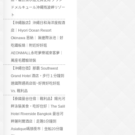
店：最狂滑水道免費使用 グラン
ドメルキュール沖縄残波岬リゾー
ト
【沖繩飯店】沖繩日和海洋度假酒
店｜Hiyori Ocean Resort
Okinawa 恩納｜ 無邊際泳池｜好
吃鐵板燒｜附近好好逛
AEONMALL永旺夢樂城來客夢｜
萬座毛體驗琉裝
【沖繩住宿】那霸 Southwest
Grand Hotel 酒店，步行１分鐘到
達國際通商店街~好買好吃好逛
Vs. 戰利品
【泰國曼谷住宿｜戰利品】陽光河
畔泳裝美食，吃好住好｜The Salil
Hotel Riverside Bangkok 曼谷河
畔薩利爾酒店｜走路5分鐘到
Asiatique碼頭夜市｜坐船20分鐘