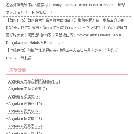
名城海灘琉球飯店&度假村｜Ryukyu Hotel & Resort Nashiro Beach ｜琉球
ホテル＆リゾート 名城ビーチ
【首爾住宿】首爾東大門諾富特大使酒店｜逛街購物超方便｜走路五分鐘到
DDP東大門設計廣場、Doota零售購物百貨、 apM PLACE批發百貨｜韓國首
爾必吃美食｜河南(張)豬肉家｜五星級住宿｜Novotel Ambassador Seoul
Dongdaemun Hotels & Residences
【沖繩住宿】無邊際泳池超級美~沖繩王子大飯店海景宜野灣 ♡ 泳裝 ♡
CHANEL戰利品
文章分類
Angela★美魔女新聞報News (3)
Angela★美魔女新書 (3)
Angela★愛保養 (7)
Angela★愛窈窕 (10)
Angela★愛美妝 (9)
Angela★玩穿搭 (47)
Angela★愛敗家 (82)
Angela★愛玩髮 (10)