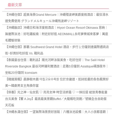
最新文章
【沖繩住宿】超美海景Grand Mercure｜沖繩殘波岬美爵度假酒店：最狂滑水
道免費使用 グランドメルキュール沖縄残波岬リゾート
【沖繩飯店】沖繩日和海洋度假酒店｜Hiyori Ocean Resort Okinawa 恩納｜
無邊際泳池｜好吃鐵板燒｜附近好好逛 AEONMALL永旺夢樂城來客夢｜萬座
毛體驗琉裝
【沖繩住宿】那霸 Southwest Grand Hotel 酒店，步行１分鐘到達國際通商店
街~好買好吃好逛 Vs. 戰利品
【泰國曼谷住宿｜戰利品】陽光河畔泳裝美食，吃好住好｜The Salil Hotel
Riverside Bangkok 曼谷河畔薩利爾酒店｜走路5分鐘到 Asiatique碼頭夜市｜
坐船20分鐘到 Iconsiam
【韓國賞楓】晨靜樹木園 아침고요수목원 位於京畿道，如詩如畫的各色楓葉好
美～韓劇男女主角換你當
【保養】光之神，仙女肌 ♡ 亮亮女神 時空活妍霜 ♡ 一抹拉提 綻放青春能量
台北美食【饗 A Joy】最高最美景觀Buffet／大龍蝦吃到飽／號稱全台自助餐
天花板
【沖繩糸滿住宿】一望無際海景房好放鬆｜六種泳池設備｜大人小孩都喜歡｜