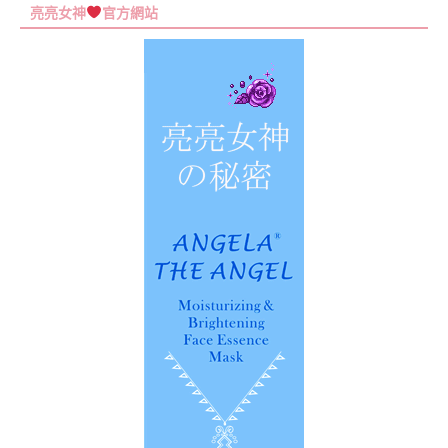
尋
亮亮女神
官方網站
關
鍵
字: