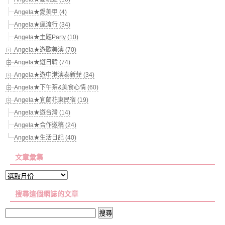
Angela★愛美甲 (4)
Angela★瘋流行 (34)
Angela★主題Party (10)
Angela★遊歐美澳 (70)
Angela★遊日韓 (74)
Angela★遊中港澳泰新菲 (34)
Angela★下午茶&美食心情 (60)
Angela★宜蘭花東民宿 (19)
Angela★遊台灣 (14)
Angela★合作邀稿 (24)
Angela★生活日記 (40)
文章彙集
文
章
搜尋這個網誌的文章
彙
集
搜