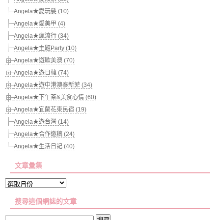
Angela★愛玩髮 (10)
Angela★愛美甲 (4)
Angela★瘋流行 (34)
Angela★主題Party (10)
Angela★遊歐美澳 (70)
Angela★遊日韓 (74)
Angela★遊中港澳泰新菲 (34)
Angela★下午茶&美食心情 (60)
Angela★宜蘭花東民宿 (19)
Angela★遊台灣 (14)
Angela★合作邀稿 (24)
Angela★生活日記 (40)
文章彙集
文
章
搜尋這個網誌的文章
彙
集