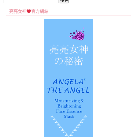
搜
尋
亮亮女神
官方網站
關
鍵
字: