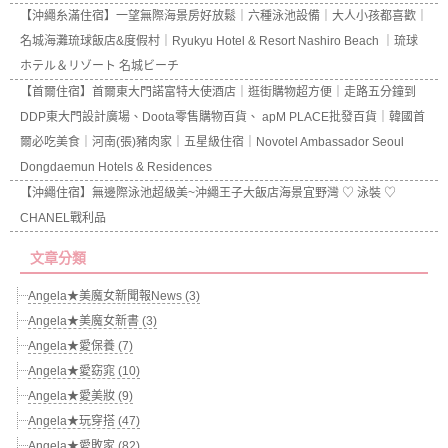
【沖繩糸滿住宿】一望無際海景房好放鬆｜六種泳池設備｜大人小孩都喜歡｜
名城海灘琉球飯店&度假村｜Ryukyu Hotel & Resort Nashiro Beach ｜琉球
ホテル＆リゾート 名城ビーチ
【首爾住宿】首爾東大門諾富特大使酒店｜逛街購物超方便｜走路五分鐘到
DDP東大門設計廣場、Doota零售購物百貨、 apM PLACE批發百貨｜韓國首
爾必吃美食｜河南(張)豬肉家｜五星級住宿｜Novotel Ambassador Seoul
Dongdaemun Hotels & Residences
【沖繩住宿】無邊際泳池超級美~沖繩王子大飯店海景宜野灣 ♡ 泳裝 ♡
CHANEL戰利品
文章分類
Angela★美魔女新聞報News (3)
Angela★美魔女新書 (3)
Angela★愛保養 (7)
Angela★愛窈窕 (10)
Angela★愛美妝 (9)
Angela★玩穿搭 (47)
Angela★愛敗家 (82)