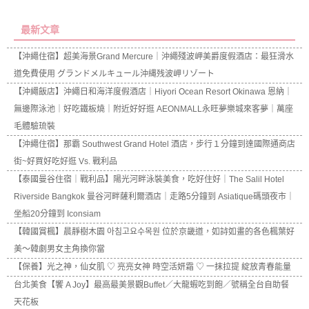
最新文章
【沖繩住宿】超美海景Grand Mercure｜沖繩殘波岬美爵度假酒店：最狂滑水
道免費使用 グランドメルキュール沖縄残波岬リゾート
【沖繩飯店】沖繩日和海洋度假酒店｜Hiyori Ocean Resort Okinawa 恩納｜
無邊際泳池｜好吃鐵板燒｜附近好好逛 AEONMALL永旺夢樂城來客夢｜萬座
毛體驗琉裝
【沖繩住宿】那霸 Southwest Grand Hotel 酒店，步行１分鐘到達國際通商店
街~好買好吃好逛 Vs. 戰利品
【泰國曼谷住宿｜戰利品】陽光河畔泳裝美食，吃好住好｜The Salil Hotel
Riverside Bangkok 曼谷河畔薩利爾酒店｜走路5分鐘到 Asiatique碼頭夜市｜
坐船20分鐘到 Iconsiam
【韓國賞楓】晨靜樹木園 아침고요수목원 位於京畿道，如詩如畫的各色楓葉好
美～韓劇男女主角換你當
【保養】光之神，仙女肌 ♡ 亮亮女神 時空活妍霜 ♡ 一抹拉提 綻放青春能量
台北美食【饗 A Joy】最高最美景觀Buffet／大龍蝦吃到飽／號稱全台自助餐
天花板