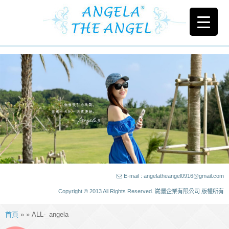
E-mail : angelatheangel0916@gmail.com
Copyright © 2013 All Rights Reserved. 崴儷企業有限公司 版權所有
首頁
» » ALL-_angela