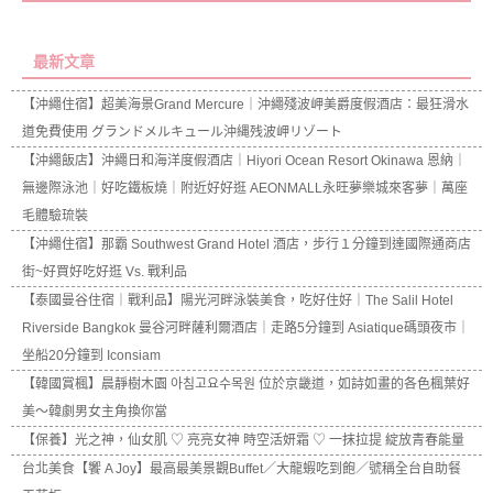
最新文章
【沖繩住宿】超美海景Grand Mercure｜沖繩殘波岬美爵度假酒店：最狂滑水
道免費使用 グランドメルキュール沖縄残波岬リゾート
【沖繩飯店】沖繩日和海洋度假酒店｜Hiyori Ocean Resort Okinawa 恩納｜
無邊際泳池｜好吃鐵板燒｜附近好好逛 AEONMALL永旺夢樂城來客夢｜萬座
毛體驗琉裝
【沖繩住宿】那霸 Southwest Grand Hotel 酒店，步行１分鐘到達國際通商店
街~好買好吃好逛 Vs. 戰利品
【泰國曼谷住宿｜戰利品】陽光河畔泳裝美食，吃好住好｜The Salil Hotel
Riverside Bangkok 曼谷河畔薩利爾酒店｜走路5分鐘到 Asiatique碼頭夜市｜
坐船20分鐘到 Iconsiam
【韓國賞楓】晨靜樹木園 아침고요수목원 位於京畿道，如詩如畫的各色楓葉好
美～韓劇男女主角換你當
【保養】光之神，仙女肌 ♡ 亮亮女神 時空活妍霜 ♡ 一抹拉提 綻放青春能量
台北美食【饗 A Joy】最高最美景觀Buffet／大龍蝦吃到飽／號稱全台自助餐