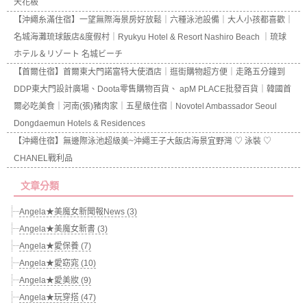
天花板
【沖繩糸滿住宿】一望無際海景房好放鬆｜六種泳池設備｜大人小孩都喜歡｜
名城海灘琉球飯店&度假村｜Ryukyu Hotel & Resort Nashiro Beach ｜琉球
ホテル＆リゾート 名城ビーチ
【首爾住宿】首爾東大門諾富特大使酒店｜逛街購物超方便｜走路五分鐘到
DDP東大門設計廣場、Doota零售購物百貨、 apM PLACE批發百貨｜韓國首
爾必吃美食｜河南(張)豬肉家｜五星級住宿｜Novotel Ambassador Seoul
Dongdaemun Hotels & Residences
【沖繩住宿】無邊際泳池超級美~沖繩王子大飯店海景宜野灣 ♡ 泳裝 ♡
CHANEL戰利品
文章分類
Angela★美魔女新聞報News (3)
Angela★美魔女新書 (3)
Angela★愛保養 (7)
Angela★愛窈窕 (10)
Angela★愛美妝 (9)
Angela★玩穿搭 (47)