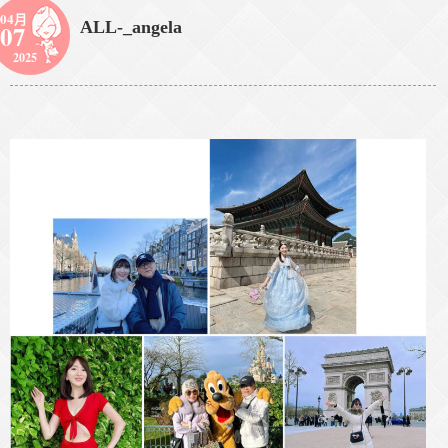
04月
ALL-_angela
07
2025