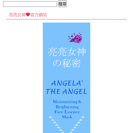
集
搜
尋
亮亮女神
官方網站
關
鍵
字: