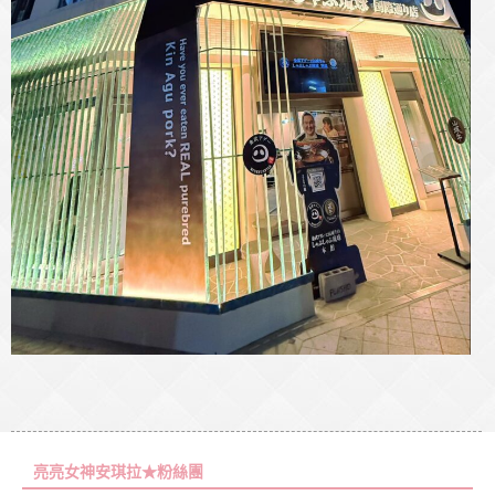
亮亮女神安琪拉★粉絲團