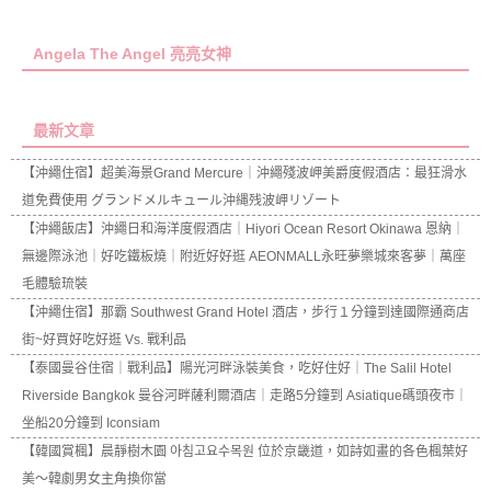
Angela The Angel 亮亮女神
最新文章
【沖繩住宿】超美海景Grand Mercure｜沖繩殘波岬美爵度假酒店：最狂滑水
道免費使用 グランドメルキュール沖縄残波岬リゾート
【沖繩飯店】沖繩日和海洋度假酒店｜Hiyori Ocean Resort Okinawa 恩納｜
無邊際泳池｜好吃鐵板燒｜附近好好逛 AEONMALL永旺夢樂城來客夢｜萬座
毛體驗琉裝
【沖繩住宿】那霸 Southwest Grand Hotel 酒店，步行１分鐘到達國際通商店
街~好買好吃好逛 Vs. 戰利品
【泰國曼谷住宿｜戰利品】陽光河畔泳裝美食，吃好住好｜The Salil Hotel
Riverside Bangkok 曼谷河畔薩利爾酒店｜走路5分鐘到 Asiatique碼頭夜市｜
坐船20分鐘到 Iconsiam
【韓國賞楓】晨靜樹木園 아침고요수목원 位於京畿道，如詩如畫的各色楓葉好
美～韓劇男女主角換你當