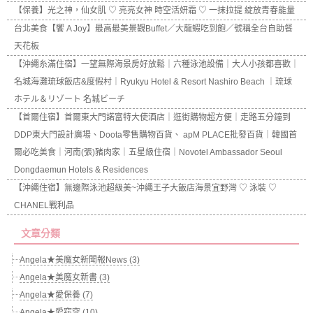
【保養】光之神，仙女肌 ♡ 亮亮女神 時空活妍霜 ♡ 一抹拉提 綻放青春能量
台北美食【饗 A Joy】最高最美景觀Buffet／大龍蝦吃到飽／號稱全台自助餐
天花板
【沖繩糸滿住宿】一望無際海景房好放鬆｜六種泳池設備｜大人小孩都喜歡｜
名城海灘琉球飯店&度假村｜Ryukyu Hotel & Resort Nashiro Beach ｜琉球
ホテル＆リゾート 名城ビーチ
【首爾住宿】首爾東大門諾富特大使酒店｜逛街購物超方便｜走路五分鐘到
DDP東大門設計廣場、Doota零售購物百貨、 apM PLACE批發百貨｜韓國首
爾必吃美食｜河南(張)豬肉家｜五星級住宿｜Novotel Ambassador Seoul
Dongdaemun Hotels & Residences
【沖繩住宿】無邊際泳池超級美~沖繩王子大飯店海景宜野灣 ♡ 泳裝 ♡
CHANEL戰利品
文章分類
Angela★美魔女新聞報News (3)
Angela★美魔女新書 (3)
Angela★愛保養 (7)
Angela★愛窈窕 (10)