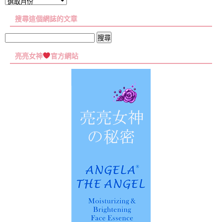
文
章
搜尋這個網誌的文章
彙
集
搜
尋
亮亮女神
官方網站
關
鍵
字: