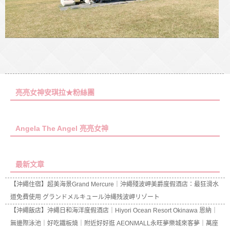
亮亮女神安琪拉★粉絲團
Angela The Angel 亮亮女神
最新文章
【沖繩住宿】超美海景Grand Mercure｜沖繩殘波岬美爵度假酒店：最狂滑水
道免費使用 グランドメルキュール沖縄残波岬リゾート
【沖繩飯店】沖繩日和海洋度假酒店｜Hiyori Ocean Resort Okinawa 恩納｜
無邊際泳池｜好吃鐵板燒｜附近好好逛 AEONMALL永旺夢樂城來客夢｜萬座