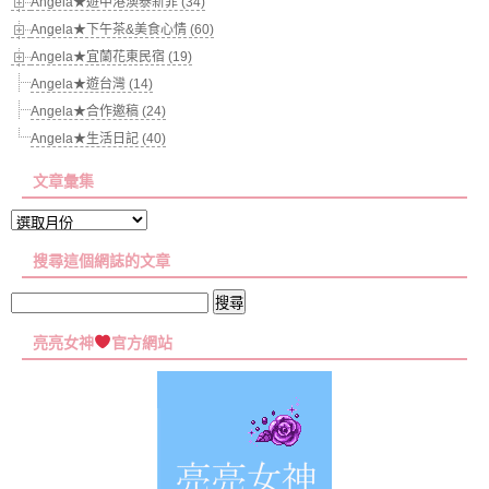
Angela★遊中港澳泰新菲 (34)
Angela★下午茶&美食心情 (60)
Angela★宜蘭花東民宿 (19)
Angela★遊台灣 (14)
Angela★合作邀稿 (24)
Angela★生活日記 (40)
文章彙集
文
章
搜尋這個網誌的文章
彙
集
搜
尋
亮亮女神
官方網站
關
鍵
字: