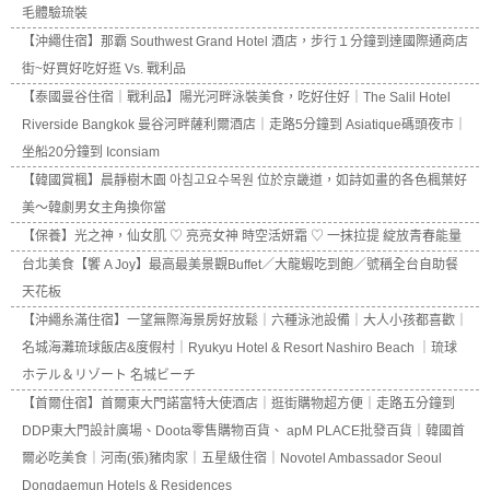
毛體驗琉裝
【沖繩住宿】那霸 Southwest Grand Hotel 酒店，步行１分鐘到達國際通商店
街~好買好吃好逛 Vs. 戰利品
【泰國曼谷住宿｜戰利品】陽光河畔泳裝美食，吃好住好｜The Salil Hotel
Riverside Bangkok 曼谷河畔薩利爾酒店｜走路5分鐘到 Asiatique碼頭夜市｜
坐船20分鐘到 Iconsiam
【韓國賞楓】晨靜樹木園 아침고요수목원 位於京畿道，如詩如畫的各色楓葉好
美～韓劇男女主角換你當
【保養】光之神，仙女肌 ♡ 亮亮女神 時空活妍霜 ♡ 一抹拉提 綻放青春能量
台北美食【饗 A Joy】最高最美景觀Buffet／大龍蝦吃到飽／號稱全台自助餐
天花板
【沖繩糸滿住宿】一望無際海景房好放鬆｜六種泳池設備｜大人小孩都喜歡｜
名城海灘琉球飯店&度假村｜Ryukyu Hotel & Resort Nashiro Beach ｜琉球
ホテル＆リゾート 名城ビーチ
【首爾住宿】首爾東大門諾富特大使酒店｜逛街購物超方便｜走路五分鐘到
DDP東大門設計廣場、Doota零售購物百貨、 apM PLACE批發百貨｜韓國首
爾必吃美食｜河南(張)豬肉家｜五星級住宿｜Novotel Ambassador Seoul
Dongdaemun Hotels & Residences