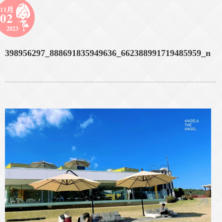
11月
02
2023
398956297_888691835949636_662388991719485959_n