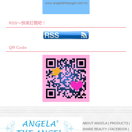
RSS～快來訂閱吧！
QR Code
ABOUT ANGELA
|
PRODUCTS
|
SHARE BEAUTY
|
FACEBOOK
|