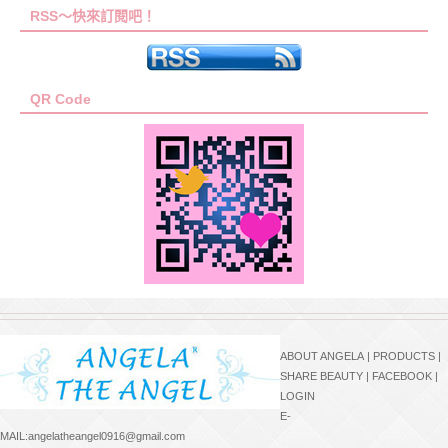
RSS～快來訂閱吧！
QR Code
ABOUT ANGELA
|
PRODUCTS
|
SHARE BEAUTY
|
FACEBOOK
|
LOGIN
E-
MAIL:angelatheangel0916@gmail.com