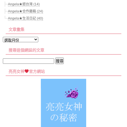
Angela★遊台灣 (14)
Angela★合作邀稿 (24)
Angela★生活日記 (40)
文章彙集
文
章
搜尋這個網誌的文章
彙
集
搜
尋
亮亮女神
官方網站
關
鍵
字: