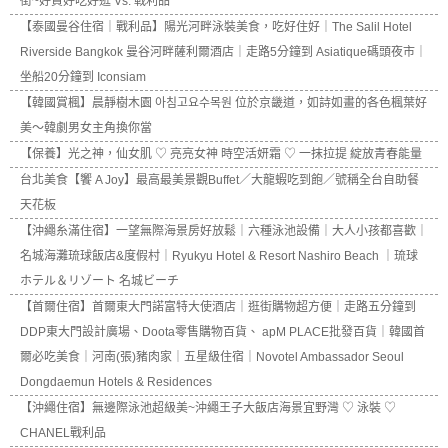
街~好買好吃好逛 Vs. 戰利品
【泰國曼谷住宿｜戰利品】陽光河畔泳裝美食，吃好住好｜The Salil Hotel
Riverside Bangkok 曼谷河畔薩利爾酒店｜走路5分鐘到 Asiatique碼頭夜市｜
坐船20分鐘到 Iconsiam
【韓國賞楓】晨靜樹木園 아침고요수목원 位於京畿道，如詩如畫的各色楓葉好
美～韓劇男女主角換你當
【保養】光之神，仙女肌 ♡ 亮亮女神 時空活妍霜 ♡ 一抹拉提 綻放青春能量
台北美食【饗 A Joy】最高最美景觀Buffet／大龍蝦吃到飽／號稱全台自助餐
天花板
【沖繩糸滿住宿】一望無際海景房好放鬆｜六種泳池設備｜大人小孩都喜歡｜
名城海灘琉球飯店&度假村｜Ryukyu Hotel & Resort Nashiro Beach ｜琉球
ホテル＆リゾート 名城ビーチ
【首爾住宿】首爾東大門諾富特大使酒店｜逛街購物超方便｜走路五分鐘到
DDP東大門設計廣場、Doota零售購物百貨、 apM PLACE批發百貨｜韓國首
爾必吃美食｜河南(張)豬肉家｜五星級住宿｜Novotel Ambassador Seoul
Dongdaemun Hotels & Residences
【沖繩住宿】無邊際泳池超級美~沖繩王子大飯店海景宜野灣 ♡ 泳裝 ♡
CHANEL戰利品