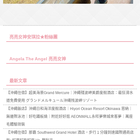
亮亮女神安琪拉★粉絲團
Angela The Angel 亮亮女神
最新文章
【沖繩住宿】超美海景Grand Mercure｜沖繩殘波岬美爵度假酒店：最狂滑水
道免費使用 グランドメルキュール沖縄残波岬リゾート
【沖繩飯店】沖繩日和海洋度假酒店｜Hiyori Ocean Resort Okinawa 恩納｜
無邊際泳池｜好吃鐵板燒｜附近好好逛 AEONMALL永旺夢樂城來客夢｜萬座
毛體驗琉裝
【沖繩住宿】那霸 Southwest Grand Hotel 酒店，步行１分鐘到達國際通商店