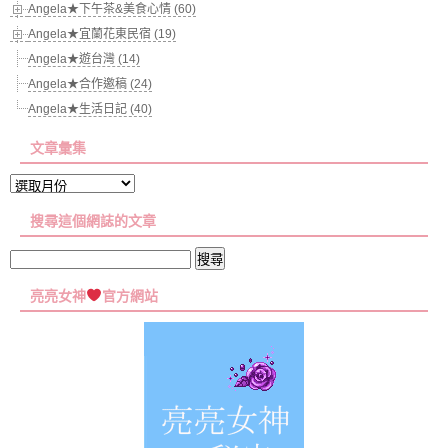
Angela★下午茶&美食心情 (60)
Angela★宜蘭花東民宿 (19)
Angela★遊台灣 (14)
Angela★合作邀稿 (24)
Angela★生活日記 (40)
文章彙集
文
章
搜尋這個網誌的文章
彙
集
搜
尋
亮亮女神
官方網站
關
鍵
字: