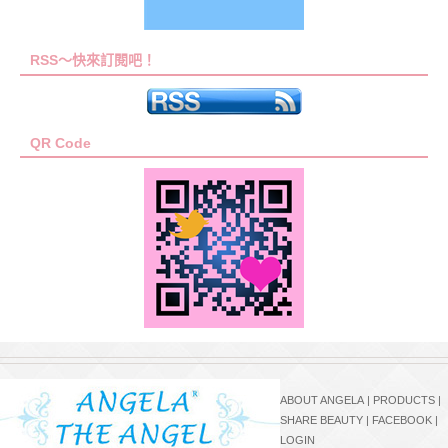
RSS～快來訂閱吧！
QR Code
ABOUT ANGELA
|
PRODUCTS
|
SHARE BEAUTY
|
FACEBOOK
|
LOGIN