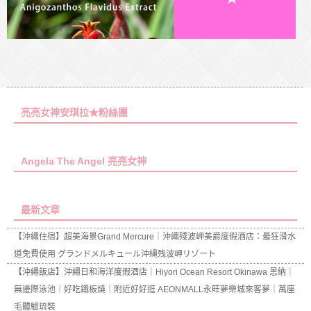
亮亮女神安琪拉★粉絲團
Angela The Angel 亮亮女神
最新文章
【沖繩住宿】超美海景Grand Mercure｜沖繩殘波岬美爵度假酒店：最狂滑水
道免費使用 グランドメルキュール沖縄残波岬リゾート
【沖繩飯店】沖繩日和海洋度假酒店｜Hiyori Ocean Resort Okinawa 恩納｜
無邊際泳池｜好吃鐵板燒｜附近好好逛 AEONMALL永旺夢樂城來客夢｜萬座
毛體驗琉裝