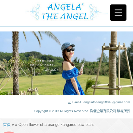
E-mail : angelatheangel0916@gmail.com
Copyright © 2013 All Rights Reserved. 崴儷企業有限公司 版權所有
首頁
» » Open flower of a orange kangaroo paw plant