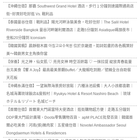
【沖繩住宿】那霸 Southwest Grand Hotel 酒店，步行１分鐘到達國際通商店
街~好買好吃好逛 Vs. 戰利品
【泰國曼谷住宿｜戰利品】陽光河畔泳裝美食，吃好住好｜The Salil Hotel
Riverside Bangkok 曼谷河畔薩利爾酒店｜走路5分鐘到 Asiatique碼頭夜市｜
坐船20分鐘到 Iconsiam
【韓國賞楓】晨靜樹木園 아침고요수목원 位於京畿道，如詩如畫的各色楓葉好
美～韓劇男女主角換你當
【保養】光之神，仙女肌 ♡ 亮亮女神 時空活妍霜 ♡ 一抹拉提 綻放青春能量
台北美食【饗 A Joy】最高最美景觀Buffet／大龍蝦吃到飽／號稱全台自助餐
天花板
【沖繩糸滿住宿】一望無際海景房好放鬆｜六種泳池設備｜大人小孩都喜歡｜
名城海灘琉球飯店&度假村｜Ryukyu Hotel & Resort Nashiro Beach ｜琉球
ホテル＆リゾート 名城ビーチ
【首爾住宿】首爾東大門諾富特大使酒店｜逛街購物超方便｜走路五分鐘到
DDP東大門設計廣場、Doota零售購物百貨、 apM PLACE批發百貨｜韓國首
爾必吃美食｜河南(張)豬肉家｜五星級住宿｜Novotel Ambassador Seoul
Dongdaemun Hotels & Residences