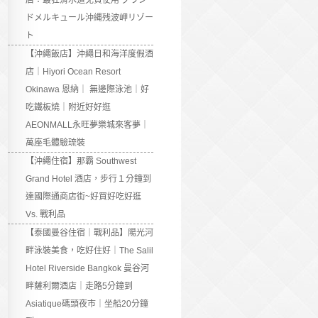
店：最狂滑水道免費使用 グラン
ドメルキュール沖縄残波岬リゾー
ト
【沖繩飯店】沖繩日和海洋度假酒
店｜Hiyori Ocean Resort
Okinawa 恩納｜ 無邊際泳池｜好
吃鐵板燒｜附近好好逛
AEONMALL永旺夢樂城來客夢｜
萬座毛體驗琉裝
【沖繩住宿】那霸 Southwest
Grand Hotel 酒店，步行１分鐘到
達國際通商店街~好買好吃好逛
Vs. 戰利品
【泰國曼谷住宿｜戰利品】陽光河
畔泳裝美食，吃好住好｜The Salil
Hotel Riverside Bangkok 曼谷河
畔薩利爾酒店｜走路5分鐘到
Asiatique碼頭夜市｜坐船20分鐘