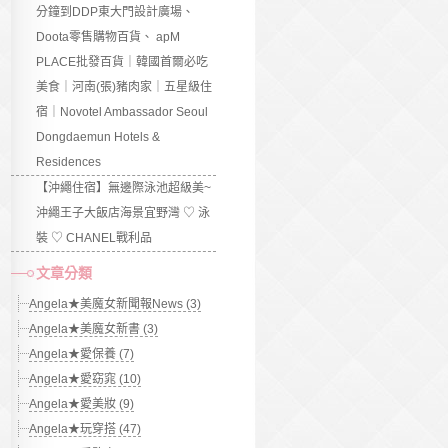
分鐘到DDP東大門設計廣場、
Doota零售購物百貨、 apM
PLACE批發百貨｜韓國首爾必吃
美食｜河南(張)豬肉家｜五星級住
宿｜Novotel Ambassador Seoul
Dongdaemun Hotels &
Residences
【沖繩住宿】無邊際泳池超級美~
沖繩王子大飯店海景宜野灣 ♡ 泳
裝 ♡ CHANEL戰利品
文章分類
Angela★美魔女新聞報News (3)
Angela★美魔女新書 (3)
Angela★愛保養 (7)
Angela★愛窈窕 (10)
Angela★愛美妝 (9)
Angela★玩穿搭 (47)