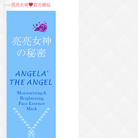
尋
亮亮女神
官方網站
關
鍵
字: