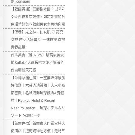
到 Iconsiam
【韓國賞楓】晨靜樹木園 아침고요
수목원 位於京畿道，如詩如畫的各
色楓葉好美～韓劇男女主角換你當
【保養】光之神，仙女肌 ♡ 亮亮
女神 時空活妍霜 ♡ 一抹拉提 綻放
青春能量
台北美食【饗 A Joy】最高最美景
觀Buffet／大龍蝦吃到飽／號稱全
台自助餐天花板
【沖繩糸滿住宿】一望無際海景房
好放鬆｜六種泳池設備｜大人小孩
都喜歡｜名城海灘琉球飯店&度假
村｜Ryukyu Hotel & Resort
Nashiro Beach ｜琉球ホテル＆リ
ゾート 名城ビーチ
【首爾住宿】首爾東大門諾富特大
使酒店｜逛街購物超方便｜走路五