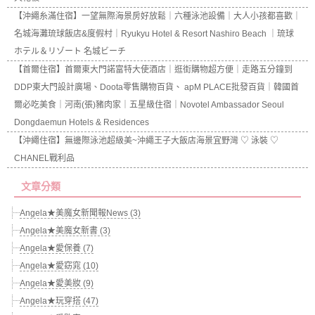
【沖繩糸滿住宿】一望無際海景房好放鬆｜六種泳池設備｜大人小孩都喜歡｜
名城海灘琉球飯店&度假村｜Ryukyu Hotel & Resort Nashiro Beach ｜琉球
ホテル＆リゾート 名城ビーチ
【首爾住宿】首爾東大門諾富特大使酒店｜逛街購物超方便｜走路五分鐘到
DDP東大門設計廣場、Doota零售購物百貨、 apM PLACE批發百貨｜韓國首
爾必吃美食｜河南(張)豬肉家｜五星級住宿｜Novotel Ambassador Seoul
Dongdaemun Hotels & Residences
【沖繩住宿】無邊際泳池超級美~沖繩王子大飯店海景宜野灣 ♡ 泳裝 ♡
CHANEL戰利品
文章分類
Angela★美魔女新聞報News (3)
Angela★美魔女新書 (3)
Angela★愛保養 (7)
Angela★愛窈窕 (10)
Angela★愛美妝 (9)
Angela★玩穿搭 (47)