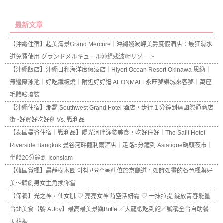
最新文章
【沖繩住宿】超美海景Grand Mercure｜沖繩殘波岬美爵度假酒店：最狂滑水
道免費使用 グランドメルキュール沖縄残波岬リゾート
【沖繩飯店】沖繩日和海洋度假酒店｜Hiyori Ocean Resort Okinawa 恩納｜
無邊際泳池｜好吃鐵板燒｜附近好好逛 AEONMALL永旺夢樂城來客夢｜萬座
毛體驗琉裝
【沖繩住宿】那霸 Southwest Grand Hotel 酒店，步行１分鐘到達國際通商店
街~好買好吃好逛 Vs. 戰利品
【泰國曼谷住宿｜戰利品】陽光河畔泳裝美食，吃好住好｜The Salil Hotel
Riverside Bangkok 曼谷河畔薩利爾酒店｜走路5分鐘到 Asiatique碼頭夜市｜
坐船20分鐘到 Iconsiam
【韓國賞楓】晨靜樹木園 아침고요수목원 位於京畿道，如詩如畫的各色楓葉好
美～韓劇男女主角換你當
【保養】光之神，仙女肌 ♡ 亮亮女神 時空活妍霜 ♡ 一抹拉提 綻放青春能量
台北美食【饗 A Joy】最高最美景觀Buffet／大龍蝦吃到飽／號稱全台自助餐
天花板