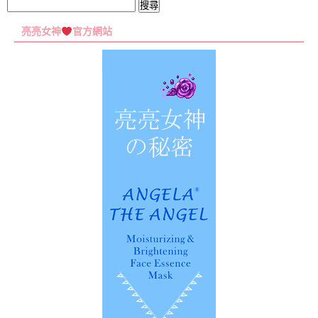
集
搜
尋
亮亮女神
官方網站
關
鍵
字: