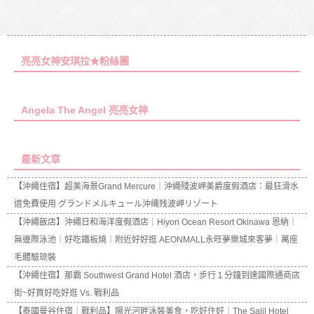
亮亮女神安琪拉★粉絲團
Angela The Angel 亮亮女神
最新文章
【沖繩住宿】超美海景Grand Mercure｜沖繩殘波岬美爵度假酒店：最狂滑水
道免費使用 グランドメルキュール沖縄残波岬リゾート
【沖繩飯店】沖繩日和海洋度假酒店｜Hiyori Ocean Resort Okinawa 恩納｜
無邊際泳池｜好吃鐵板燒｜附近好好逛 AEONMALL永旺夢樂城來客夢｜萬座
毛體驗琉裝
【沖繩住宿】那霸 Southwest Grand Hotel 酒店，步行１分鐘到達國際通商店
街~好買好吃好逛 Vs. 戰利品
【泰國曼谷住宿｜戰利品】陽光河畔泳裝美食，吃好住好｜The Salil Hotel