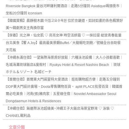
Riverside Bangkok 曼谷河畔薩利爾酒店｜走路5分鐘到 Asiatique碼頭夜市｜
坐船20分鐘到 Iconsiam
【韓國賞楓】晨靜樹木園 아침고요수목원 位於京畿道，如詩如畫的各色楓葉好
美～韓劇男女主角換你當
【保養】光之神，仙女肌 ♡ 亮亮女神 時空活妍霜 ♡ 一抹拉提 綻放青春能量
台北美食【饗 A Joy】最高最美景觀Buffet／大龍蝦吃到飽／號稱全台自助餐
天花板
【沖繩糸滿住宿】一望無際海景房好放鬆｜六種泳池設備｜大人小孩都喜歡｜
名城海灘琉球飯店&度假村｜Ryukyu Hotel & Resort Nashiro Beach ｜琉球
ホテル＆リゾート 名城ビーチ
【首爾住宿】首爾東大門諾富特大使酒店｜逛街購物超方便｜走路五分鐘到
DDP東大門設計廣場、Doota零售購物百貨、 apM PLACE批發百貨｜韓國首
爾必吃美食｜河南(張)豬肉家｜五星級住宿｜Novotel Ambassador Seoul
Dongdaemun Hotels & Residences
【沖繩住宿】無邊際泳池超級美~沖繩王子大飯店海景宜野灣 ♡ 泳裝 ♡
CHANEL戰利品
文章分類