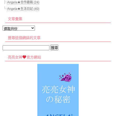
Angela★合作邀稿 (24)
Angela★生活日記 (40)
文章彙集
文
章
搜尋這個網誌的文章
彙
集
搜
尋
亮亮女神
官方網站
關
鍵
字: