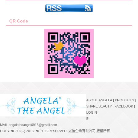
QR Code
ABOUT ANGELA
|
PRODUCTS
|
SHARE BEAUTY
|
FACEBOOK
|
LOGIN
E-
MAIL:angelatheangel0916@gmail.com
COPYRIGHT(C) 2013 RIGHTS RESERVED. 崴儷企業有限公司 版權所有