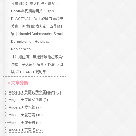
分鐘到DDP東大門設計廣場、
Doota零售購物百貨、 apM
PLACE批發百貨｜韓國首爾必吃
美食｜河南(張)豬肉家｜五星級住
宿｜Novotel Ambassador Seoul
Dongdaemun Hotels &
Residences
【沖繩住宿】無邊際泳池超級美~
沖繩王子大飯店海景宜野灣 ♡ 泳
裝 ♡ CHANEL戰利品
文章分類
Angela★美魔女新聞報News (3)
Angela★美魔女新書 (3)
Angela★愛保養 (7)
Angela★愛窈窕 (10)
Angela★愛美妝 (9)
Angela★玩穿搭 (47)