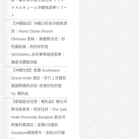
店：最狂滑水道免費使用 グラン
ドメルキュール沖縄残波岬リゾー
ト
【沖繩飯店】沖繩日和海洋度假酒
店｜Hiyori Ocean Resort
Okinawa 恩納｜ 無邊際泳池｜好
吃鐵板燒｜附近好好逛
AEONMALL永旺夢樂城來客夢｜
萬座毛體驗琉裝
【沖繩住宿】那霸 Southwest
Grand Hotel 酒店，步行１分鐘到
達國際通商店街~好買好吃好逛
Vs. 戰利品
【泰國曼谷住宿｜戰利品】陽光河
畔泳裝美食，吃好住好｜The Salil
Hotel Riverside Bangkok 曼谷河
畔薩利爾酒店｜走路5分鐘到
Asiatique碼頭夜市｜坐船20分鐘