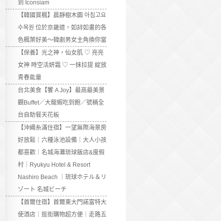
到 Iconsiam
【韓國賞楓】晨靜樹木園 아침고요
수목원 位於京畿道，如詩如畫的各
色楓葉好美～韓劇男女主角換你當
【保養】光之神，仙女肌 ♡ 亮亮
女神 時空活妍霜 ♡ 一抹拉提 綻放
青春能量
台北美食【饗 A Joy】最高最美景
觀Buffet／大龍蝦吃到飽／號稱全
台自助餐天花板
【沖繩糸滿住宿】一望無際海景房
好放鬆｜六種泳池設備｜大人小孩
都喜歡｜名城海灘琉球飯店&度假
村｜Ryukyu Hotel & Resort
Nashiro Beach ｜琉球ホテル＆リ
ゾート 名城ビーチ
【首爾住宿】首爾東大門諾富特大
使酒店｜逛街購物超方便｜走路五