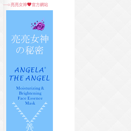
尋
亮亮女神
官方網站
關
鍵
字: