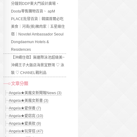
分鐘到DDP東大門設計廣場、
Doota零售購物百貨、 apM
PLACE批發百貨｜韓國首爾必吃
美食｜河南(張)豬肉家｜五星級住
宿｜Novotel Ambassador Seoul
Dongdaemun Hotels &
Residences
【沖繩住宿】無邊際泳池超級美~
沖繩王子大飯店海景宜野灣 ♡ 泳
裝 ♡ CHANEL戰利品
文章分類
Angela★美魔女新聞報News (3)
Angela★美魔女新書 (3)
Angela★愛保養 (7)
Angela★愛窈窕 (10)
Angela★愛美妝 (9)
Angela★玩穿搭 (47)