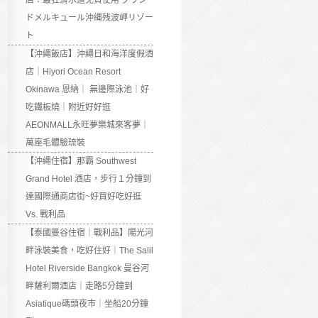
店：最狂滑水道免費使用 グラン
ドメルキュール沖縄残波岬リゾー
ト
【沖繩飯店】沖繩日和海洋度假酒
店｜Hiyori Ocean Resort
Okinawa 恩納｜ 無邊際泳池｜好
吃鐵板燒｜附近好好逛
AEONMALL永旺夢樂城來客夢｜
萬座毛體驗琉裝
【沖繩住宿】那霸 Southwest
Grand Hotel 酒店，步行１分鐘到
達國際通商店街~好買好吃好逛
Vs. 戰利品
【泰國曼谷住宿｜戰利品】陽光河
畔泳裝美食，吃好住好｜The Salil
Hotel Riverside Bangkok 曼谷河
畔薩利爾酒店｜走路5分鐘到
Asiatique碼頭夜市｜坐船20分鐘