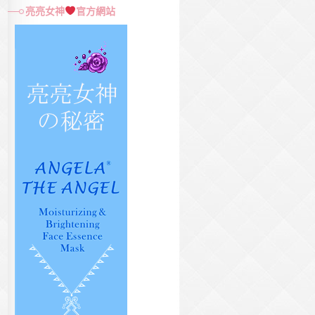
尋
亮亮女神
官方網站
關
鍵
字: