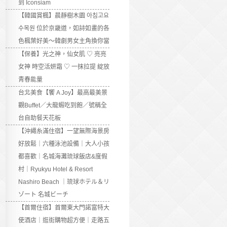
到 Iconsiam
【韓國賞楓】晨靜樹木園 아침고요
수목원 位於京畿道，如詩如畫的各
色楓葉好美～韓劇男女主角換你當
【保養】光之神，仙女肌 ♡ 亮亮
女神 時空活妍霜 ♡ 一抹拉提 綻放
青春能量
台北美食【饗 A Joy】最高最美景
觀Buffet／大龍蝦吃到飽／號稱全
台自助餐天花板
【沖繩糸滿住宿】一望無際海景房
好放鬆｜六種泳池設備｜大人小孩
都喜歡｜名城海灘琉球飯店&度假
村｜Ryukyu Hotel & Resort
Nashiro Beach ｜琉球ホテル＆リ
ゾート 名城ビーチ
【首爾住宿】首爾東大門諾富特大
使酒店｜逛街購物超方便｜走路五