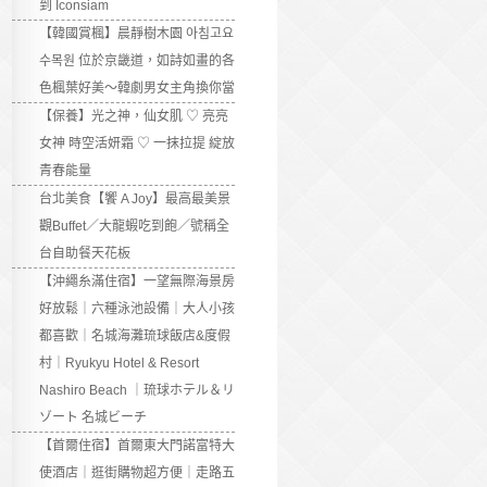
到 Iconsiam
【韓國賞楓】晨靜樹木園 아침고요
수목원 位於京畿道，如詩如畫的各
色楓葉好美～韓劇男女主角換你當
【保養】光之神，仙女肌 ♡ 亮亮
女神 時空活妍霜 ♡ 一抹拉提 綻放
青春能量
台北美食【饗 A Joy】最高最美景
觀Buffet／大龍蝦吃到飽／號稱全
台自助餐天花板
【沖繩糸滿住宿】一望無際海景房
好放鬆｜六種泳池設備｜大人小孩
都喜歡｜名城海灘琉球飯店&度假
村｜Ryukyu Hotel & Resort
Nashiro Beach ｜琉球ホテル＆リ
ゾート 名城ビーチ
【首爾住宿】首爾東大門諾富特大
使酒店｜逛街購物超方便｜走路五