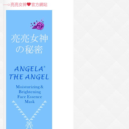
尋
亮亮女神
官方網站
關
鍵
字: