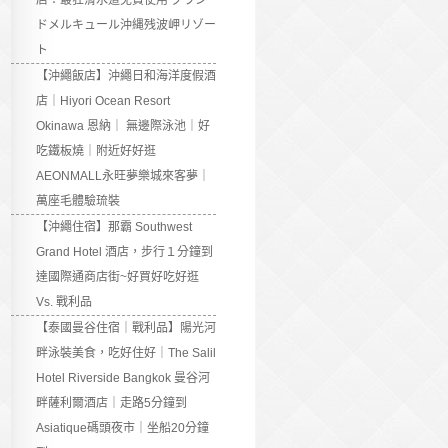
店：最狂滑水道免費使用 グラン
ドメルキュール沖縄残波岬リゾー
ト
【沖繩飯店】沖繩日和海洋度假酒
店｜Hiyori Ocean Resort
Okinawa 恩納｜ 無邊際泳池｜好
吃鐵板燒｜附近好好逛
AEONMALL永旺夢樂城來客夢｜
萬座毛體驗琉裝
【沖繩住宿】那霸 Southwest
Grand Hotel 酒店，步行１分鐘到
達國際通商店街~好買好吃好逛
Vs. 戰利品
【泰國曼谷住宿｜戰利品】陽光河
畔泳裝美食，吃好住好｜The Salil
Hotel Riverside Bangkok 曼谷河
畔薩利爾酒店｜走路5分鐘到
Asiatique碼頭夜市｜坐船20分鐘