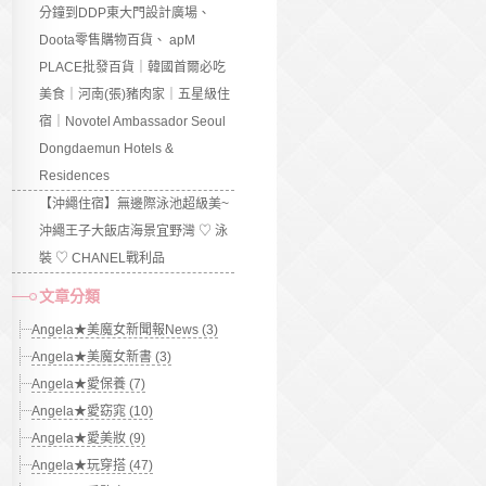
分鐘到DDP東大門設計廣場、
Doota零售購物百貨、 apM
PLACE批發百貨｜韓國首爾必吃
美食｜河南(張)豬肉家｜五星級住
宿｜Novotel Ambassador Seoul
Dongdaemun Hotels &
Residences
【沖繩住宿】無邊際泳池超級美~
沖繩王子大飯店海景宜野灣 ♡ 泳
裝 ♡ CHANEL戰利品
文章分類
Angela★美魔女新聞報News (3)
Angela★美魔女新書 (3)
Angela★愛保養 (7)
Angela★愛窈窕 (10)
Angela★愛美妝 (9)
Angela★玩穿搭 (47)