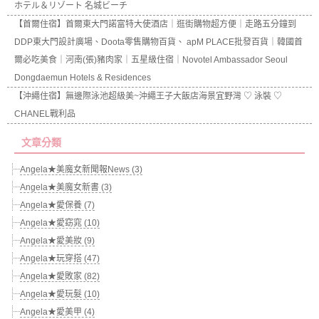
ホテル＆リゾート 名城ビーチ
【首爾住宿】首爾東大門諾富特大使酒店｜逛街購物超方便｜走路五分鐘到
DDP東大門設計廣場、Doota零售購物百貨、 apM PLACE批發百貨｜韓國首
爾必吃美食｜河南(張)豬肉家｜五星級住宿｜Novotel Ambassador Seoul
Dongdaemun Hotels & Residences
【沖繩住宿】無邊際泳池超級美~沖繩王子大飯店海景宜野灣 ♡ 泳裝 ♡
CHANEL戰利品
文章分類
Angela★美魔女新聞報News (3)
Angela★美魔女新書 (3)
Angela★愛保養 (7)
Angela★愛窈窕 (10)
Angela★愛美妝 (9)
Angela★玩穿搭 (47)
Angela★愛敗家 (82)
Angela★愛玩髮 (10)
Angela★愛美甲 (4)