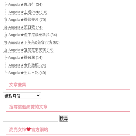
Angela★瘋流行 (34)
Angela★主題Party (10)
Angela★遊歐美澳 (70)
Angela★遊日韓 (74)
Angela★遊中港澳泰新菲 (34)
Angela★下午茶&美食心情 (60)
Angela★宜蘭花東民宿 (19)
Angela★遊台灣 (14)
Angela★合作邀稿 (24)
Angela★生活日記 (40)
文章彙集
文
章
搜尋這個網誌的文章
彙
集
搜
尋
亮亮女神
官方網站
關