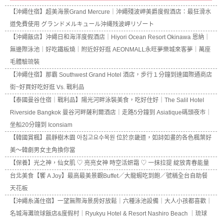
【沖繩住宿】超美海景Grand Mercure｜沖繩殘波岬美爵度假酒店：最狂滑水
道免費使用 グランドメルキュール沖縄残波岬リゾート
【沖繩飯店】沖繩日和海洋度假酒店｜Hiyori Ocean Resort Okinawa 恩納｜
無邊際泳池｜好吃鐵板燒｜附近好好逛 AEONMALL永旺夢樂城來客夢｜萬座
毛體驗琉裝
【沖繩住宿】那霸 Southwest Grand Hotel 酒店，步行１分鐘到達國際通商店
街~好買好吃好逛 Vs. 戰利品
【泰國曼谷住宿｜戰利品】陽光河畔泳裝美食，吃好住好｜The Salil Hotel
Riverside Bangkok 曼谷河畔薩利爾酒店｜走路5分鐘到 Asiatique碼頭夜市｜
坐船20分鐘到 Iconsiam
【韓國賞楓】晨靜樹木園 아침고요수목원 位於京畿道，如詩如畫的各色楓葉好
美～韓劇男女主角換你當
【保養】光之神，仙女肌 ♡ 亮亮女神 時空活妍霜 ♡ 一抹拉提 綻放青春能量
台北美食【饗 A Joy】最高最美景觀Buffet／大龍蝦吃到飽／號稱全台自助餐
天花板
【沖繩糸滿住宿】一望無際海景房好放鬆｜六種泳池設備｜大人小孩都喜歡｜
名城海灘琉球飯店&度假村｜Ryukyu Hotel & Resort Nashiro Beach ｜琉球