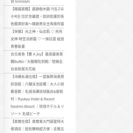
到 Iconsiam
【韓國賞楓】晨靜樹木園 아침고요
수목원 位於京畿道，如詩如畫的各
色楓葉好美～韓劇男女主角換你當
【保養】光之神，仙女肌 ♡ 亮亮
女神 時空活妍霜 ♡ 一抹拉提 綻放
青春能量
台北美食【饗 A Joy】最高最美景
觀Buffet／大龍蝦吃到飽／號稱全
台自助餐天花板
【沖繩糸滿住宿】一望無際海景房
好放鬆｜六種泳池設備｜大人小孩
都喜歡｜名城海灘琉球飯店&度假
村｜Ryukyu Hotel & Resort
Nashiro Beach ｜琉球ホテル＆リ
ゾート 名城ビーチ
【首爾住宿】首爾東大門諾富特大
使酒店｜逛街購物超方便｜走路五