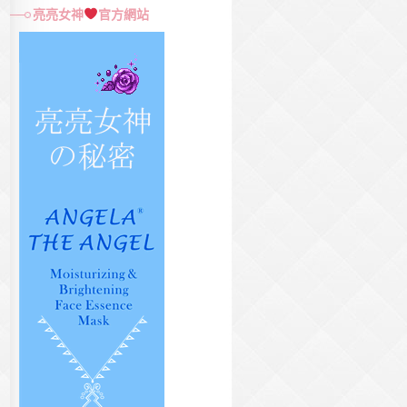
尋
亮亮女神
官方網站
關
鍵
字: