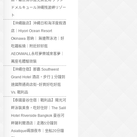
店：最狂滑水道免費使用 グラン
ドメルキュール沖縄残波岬リゾー
ト
【沖繩飯店】沖繩日和海洋度假酒
店｜Hiyori Ocean Resort
Okinawa 恩納｜ 無邊際泳池｜好
吃鐵板燒｜附近好好逛
AEONMALL永旺夢樂城來客夢｜
萬座毛體驗琉裝
【沖繩住宿】那霸 Southwest
Grand Hotel 酒店，步行１分鐘到
達國際通商店街~好買好吃好逛
Vs. 戰利品
【泰國曼谷住宿｜戰利品】陽光河
畔泳裝美食，吃好住好｜The Salil
Hotel Riverside Bangkok 曼谷河
畔薩利爾酒店｜走路5分鐘到
Asiatique碼頭夜市｜坐船20分鐘