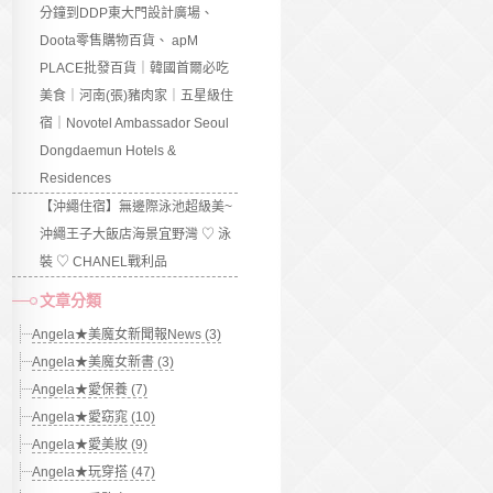
分鐘到DDP東大門設計廣場、
Doota零售購物百貨、 apM
PLACE批發百貨｜韓國首爾必吃
美食｜河南(張)豬肉家｜五星級住
宿｜Novotel Ambassador Seoul
Dongdaemun Hotels &
Residences
【沖繩住宿】無邊際泳池超級美~
沖繩王子大飯店海景宜野灣 ♡ 泳
裝 ♡ CHANEL戰利品
文章分類
Angela★美魔女新聞報News (3)
Angela★美魔女新書 (3)
Angela★愛保養 (7)
Angela★愛窈窕 (10)
Angela★愛美妝 (9)
Angela★玩穿搭 (47)