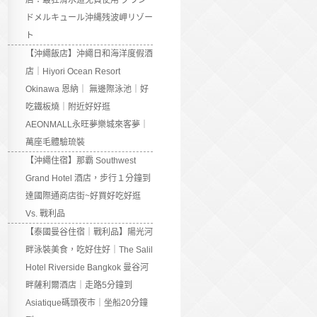
店：最狂滑水道免費使用 グラン
ドメルキュール沖縄残波岬リゾー
ト
【沖繩飯店】沖繩日和海洋度假酒
店｜Hiyori Ocean Resort
Okinawa 恩納｜ 無邊際泳池｜好
吃鐵板燒｜附近好好逛
AEONMALL永旺夢樂城來客夢｜
萬座毛體驗琉裝
【沖繩住宿】那霸 Southwest
Grand Hotel 酒店，步行１分鐘到
達國際通商店街~好買好吃好逛
Vs. 戰利品
【泰國曼谷住宿｜戰利品】陽光河
畔泳裝美食，吃好住好｜The Salil
Hotel Riverside Bangkok 曼谷河
畔薩利爾酒店｜走路5分鐘到
Asiatique碼頭夜市｜坐船20分鐘