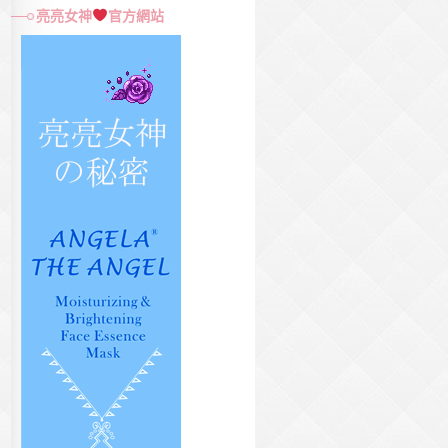
尋
亮亮女神
官方網站
關
鍵
字: