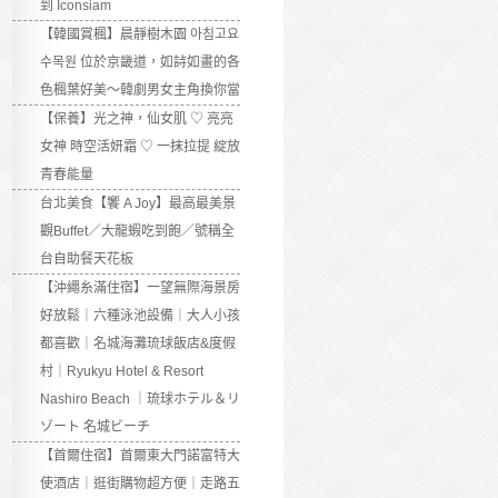
到 Iconsiam
【韓國賞楓】晨靜樹木園 아침고요
수목원 位於京畿道，如詩如畫的各
色楓葉好美～韓劇男女主角換你當
【保養】光之神，仙女肌 ♡ 亮亮
女神 時空活妍霜 ♡ 一抹拉提 綻放
青春能量
台北美食【饗 A Joy】最高最美景
觀Buffet／大龍蝦吃到飽／號稱全
台自助餐天花板
【沖繩糸滿住宿】一望無際海景房
好放鬆｜六種泳池設備｜大人小孩
都喜歡｜名城海灘琉球飯店&度假
村｜Ryukyu Hotel & Resort
Nashiro Beach ｜琉球ホテル＆リ
ゾート 名城ビーチ
【首爾住宿】首爾東大門諾富特大
使酒店｜逛街購物超方便｜走路五