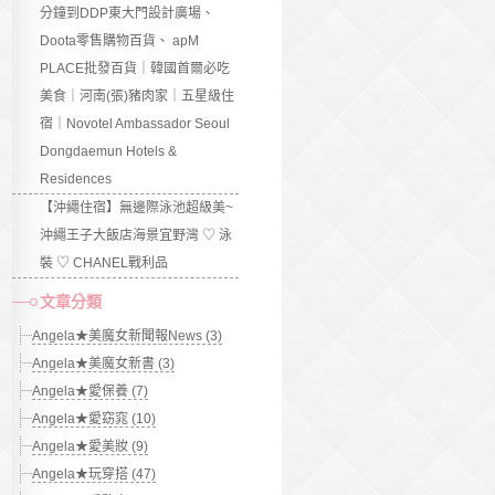
分鐘到DDP東大門設計廣場、
Doota零售購物百貨、 apM
PLACE批發百貨｜韓國首爾必吃
美食｜河南(張)豬肉家｜五星級住
宿｜Novotel Ambassador Seoul
Dongdaemun Hotels &
Residences
【沖繩住宿】無邊際泳池超級美~
沖繩王子大飯店海景宜野灣 ♡ 泳
裝 ♡ CHANEL戰利品
文章分類
Angela★美魔女新聞報News (3)
Angela★美魔女新書 (3)
Angela★愛保養 (7)
Angela★愛窈窕 (10)
Angela★愛美妝 (9)
Angela★玩穿搭 (47)