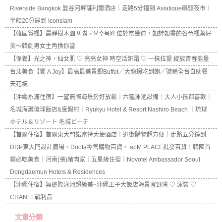
Riverside Bangkok 曼谷河畔薩利爾酒店｜走路5分鐘到 Asiatique碼頭夜市｜
坐船20分鐘到 Iconsiam
【韓國賞楓】晨靜樹木園 아침고요수목원 位於京畿道，如詩如畫的各色楓葉好
美～韓劇男女主角換你當
【保養】光之神，仙女肌 ♡ 亮亮女神 時空活妍霜 ♡ 一抹拉提 綻放青春能量
台北美食【饗 A Joy】最高最美景觀Buffet／大龍蝦吃到飽／號稱全台自助餐
天花板
【沖繩糸滿住宿】一望無際海景房好放鬆｜六種泳池設備｜大人小孩都喜歡｜
名城海灘琉球飯店&度假村｜Ryukyu Hotel & Resort Nashiro Beach ｜琉球
ホテル＆リゾート 名城ビーチ
【首爾住宿】首爾東大門諾富特大使酒店｜逛街購物超方便｜走路五分鐘到
DDP東大門設計廣場、Doota零售購物百貨、 apM PLACE批發百貨｜韓國首
爾必吃美食｜河南(張)豬肉家｜五星級住宿｜Novotel Ambassador Seoul
Dongdaemun Hotels & Residences
【沖繩住宿】無邊際泳池超級美~沖繩王子大飯店海景宜野灣 ♡ 泳裝 ♡
CHANEL戰利品
文章分類