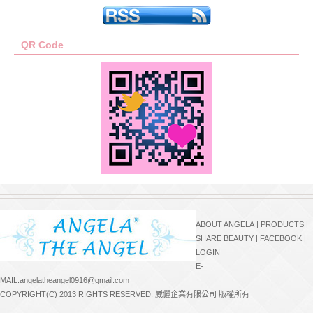
QR Code
ABOUT ANGELA
|
PRODUCTS
|
SHARE BEAUTY
|
FACEBOOK
|
LOGIN
E-
MAIL:angelatheangel0916@gmail.com
COPYRIGHT(C) 2013 RIGHTS RESERVED. 崴儷企業有限公司 版權所有