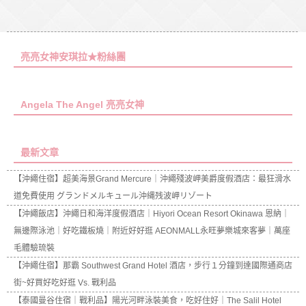
亮亮女神安琪拉★粉絲團
Angela The Angel 亮亮女神
最新文章
【沖繩住宿】超美海景Grand Mercure｜沖繩殘波岬美爵度假酒店：最狂滑水
道免費使用 グランドメルキュール沖縄残波岬リゾート
【沖繩飯店】沖繩日和海洋度假酒店｜Hiyori Ocean Resort Okinawa 恩納｜
無邊際泳池｜好吃鐵板燒｜附近好好逛 AEONMALL永旺夢樂城來客夢｜萬座
毛體驗琉裝
【沖繩住宿】那霸 Southwest Grand Hotel 酒店，步行１分鐘到達國際通商店
街~好買好吃好逛 Vs. 戰利品
【泰國曼谷住宿｜戰利品】陽光河畔泳裝美食，吃好住好｜The Salil Hotel