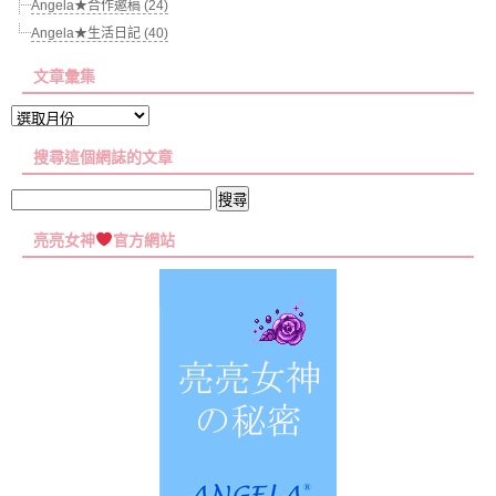
Angela★合作邀稿 (24)
Angela★生活日記 (40)
文章彙集
文
章
搜尋這個網誌的文章
彙
集
搜
尋
亮亮女神
官方網站
關
鍵
字: