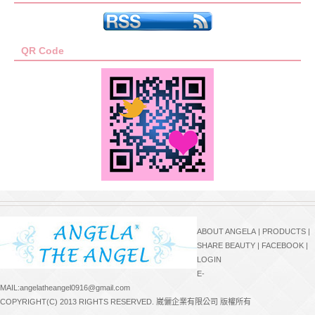
QR Code
ABOUT ANGELA
|
PRODUCTS
|
SHARE BEAUTY
|
FACEBOOK
|
LOGIN
E-
MAIL:angelatheangel0916@gmail.com
COPYRIGHT(C) 2013 RIGHTS RESERVED. 崴儷企業有限公司 版權所有