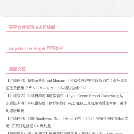
亮亮女神安琪拉★粉絲團
Angela The Angel 亮亮女神
最新文章
【沖繩住宿】超美海景Grand Mercure｜沖繩殘波岬美爵度假酒店：最狂滑水
道免費使用 グランドメルキュール沖縄残波岬リゾート
【沖繩飯店】沖繩日和海洋度假酒店｜Hiyori Ocean Resort Okinawa 恩納｜
無邊際泳池｜好吃鐵板燒｜附近好好逛 AEONMALL永旺夢樂城來客夢｜萬座
毛體驗琉裝
【沖繩住宿】那霸 Southwest Grand Hotel 酒店，步行１分鐘到達國際通商店
街~好買好吃好逛 Vs. 戰利品