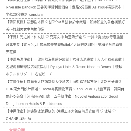
【泰國曼谷住宿｜戰利品】陽光河畔泳裝美食，吃好住好｜The Salil Hotel
Riverside Bangkok 曼谷河畔薩利爾酒店｜走路5分鐘到 Asiatique碼頭夜市｜
坐船20分鐘到 Iconsiam
【韓國賞楓】晨靜樹木園 아침고요수목원 位於京畿道，如詩如畫的各色楓葉好
美～韓劇男女主角換你當
【保養】光之神，仙女肌 ♡ 亮亮女神 時空活妍霜 ♡ 一抹拉提 綻放青春能量
台北美食【饗 A Joy】最高最美景觀Buffet／大龍蝦吃到飽／號稱全台自助餐
天花板
【沖繩糸滿住宿】一望無際海景房好放鬆｜六種泳池設備｜大人小孩都喜歡｜
名城海灘琉球飯店&度假村｜Ryukyu Hotel & Resort Nashiro Beach ｜琉球
ホテル＆リゾート 名城ビーチ
【首爾住宿】首爾東大門諾富特大使酒店｜逛街購物超方便｜走路五分鐘到
DDP東大門設計廣場、Doota零售購物百貨、 apM PLACE批發百貨｜韓國首
爾必吃美食｜河南(張)豬肉家｜五星級住宿｜Novotel Ambassador Seoul
Dongdaemun Hotels & Residences
【沖繩住宿】無邊際泳池超級美~沖繩王子大飯店海景宜野灣 ♡ 泳裝 ♡
CHANEL戰利品
文章分類