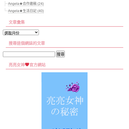
Angela★合作邀稿 (24)
Angela★生活日記 (40)
文章彙集
文
章
搜尋這個網誌的文章
彙
集
搜
尋
亮亮女神
官方網站
關
鍵
字: