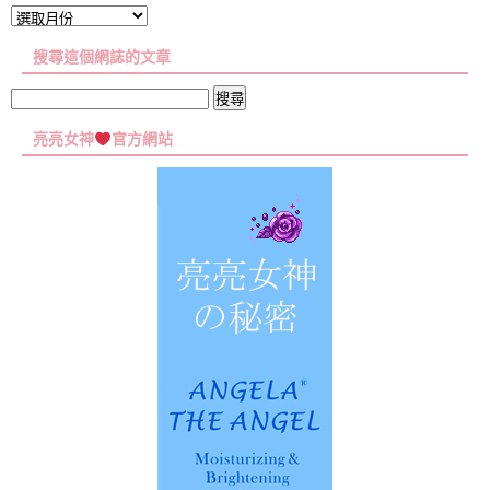
文
章
搜尋這個網誌的文章
彙
集
搜
尋
亮亮女神
官方網站
關
鍵
字: