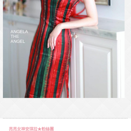
亮亮女神安琪拉★粉絲團