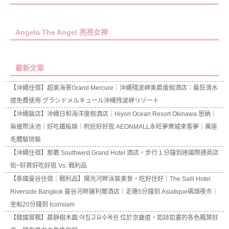
Angela The Angel 亮亮女神
最新文章
【沖繩住宿】超美海景Grand Mercure｜沖繩殘波岬美爵度假酒店：最狂滑水
道免費使用 グランドメルキュール沖縄残波岬リゾート
【沖繩飯店】沖繩日和海洋度假酒店｜Hiyori Ocean Resort Okinawa 恩納｜
無邊際泳池｜好吃鐵板燒｜附近好好逛 AEONMALL永旺夢樂城來客夢｜萬座
毛體驗琉裝
【沖繩住宿】那霸 Southwest Grand Hotel 酒店，步行１分鐘到達國際通商店
街~好買好吃好逛 Vs. 戰利品
【泰國曼谷住宿｜戰利品】陽光河畔泳裝美食，吃好住好｜The Salil Hotel
Riverside Bangkok 曼谷河畔薩利爾酒店｜走路5分鐘到 Asiatique碼頭夜市｜
坐船20分鐘到 Iconsiam
【韓國賞楓】晨靜樹木園 아침고요수목원 位於京畿道，如詩如畫的各色楓葉好