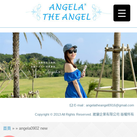
E-mail : angelatheangel0916@gmail.com
Copyright © 2013 All Rights Reserved. 崴儷企業有限公司 版權所有
首頁
» » angela0902 new