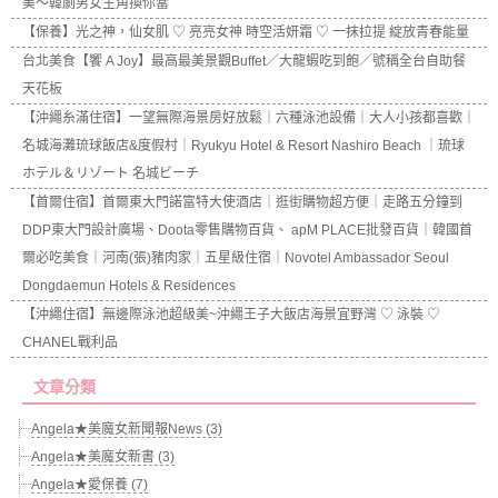
美～韓劇男女主角換你當
【保養】光之神，仙女肌 ♡ 亮亮女神 時空活妍霜 ♡ 一抹拉提 綻放青春能量
台北美食【饗 A Joy】最高最美景觀Buffet／大龍蝦吃到飽／號稱全台自助餐
天花板
【沖繩糸滿住宿】一望無際海景房好放鬆｜六種泳池設備｜大人小孩都喜歡｜
名城海灘琉球飯店&度假村｜Ryukyu Hotel & Resort Nashiro Beach ｜琉球
ホテル＆リゾート 名城ビーチ
【首爾住宿】首爾東大門諾富特大使酒店｜逛街購物超方便｜走路五分鐘到
DDP東大門設計廣場、Doota零售購物百貨、 apM PLACE批發百貨｜韓國首
爾必吃美食｜河南(張)豬肉家｜五星級住宿｜Novotel Ambassador Seoul
Dongdaemun Hotels & Residences
【沖繩住宿】無邊際泳池超級美~沖繩王子大飯店海景宜野灣 ♡ 泳裝 ♡
CHANEL戰利品
文章分類
Angela★美魔女新聞報News (3)
Angela★美魔女新書 (3)
Angela★愛保養 (7)