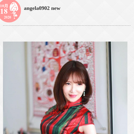
10月
angela0902 new
18
2020