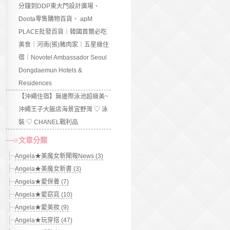
分鐘到DDP東大門設計廣場、
Doota零售購物百貨、 apM
PLACE批發百貨｜韓國首爾必吃
美食｜河南(張)豬肉家｜五星級住
宿｜Novotel Ambassador Seoul
Dongdaemun Hotels &
Residences
【沖繩住宿】無邊際泳池超級美~
沖繩王子大飯店海景宜野灣 ♡ 泳
裝 ♡ CHANEL戰利品
文章分類
Angela★美魔女新聞報News (3)
Angela★美魔女新書 (3)
Angela★愛保養 (7)
Angela★愛窈窕 (10)
Angela★愛美妝 (9)
Angela★玩穿搭 (47)