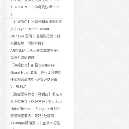
店：最狂滑水道免費使用 グラン
ドメルキュール沖縄残波岬リゾー
ト
【沖繩飯店】沖繩日和海洋度假酒
店｜Hiyori Ocean Resort
Okinawa 恩納｜ 無邊際泳池｜好
吃鐵板燒｜附近好好逛
AEONMALL永旺夢樂城來客夢｜
萬座毛體驗琉裝
【沖繩住宿】那霸 Southwest
Grand Hotel 酒店，步行１分鐘到
達國際通商店街~好買好吃好逛
Vs. 戰利品
【泰國曼谷住宿｜戰利品】陽光河
畔泳裝美食，吃好住好｜The Salil
Hotel Riverside Bangkok 曼谷河
畔薩利爾酒店｜走路5分鐘到
Asiatique碼頭夜市｜坐船20分鐘