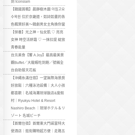
到 Iconsiam
【韓國賞楓】晨靜樹木園 아침고요
수목원 位於京畿道，如詩如畫的各
色楓葉好美～韓劇男女主角換你當
【保養】光之神，仙女肌 ♡ 亮亮
女神 時空活妍霜 ♡ 一抹拉提 綻放
青春能量
台北美食【饗 A Joy】最高最美景
觀Buffet／大龍蝦吃到飽／號稱全
台自助餐天花板
【沖繩糸滿住宿】一望無際海景房
好放鬆｜六種泳池設備｜大人小孩
都喜歡｜名城海灘琉球飯店&度假
村｜Ryukyu Hotel & Resort
Nashiro Beach ｜琉球ホテル＆リ
ゾート 名城ビーチ
【首爾住宿】首爾東大門諾富特大
使酒店｜逛街購物超方便｜走路五