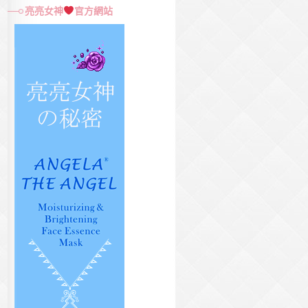
尋
亮亮女神
官方網站
關
鍵
字: