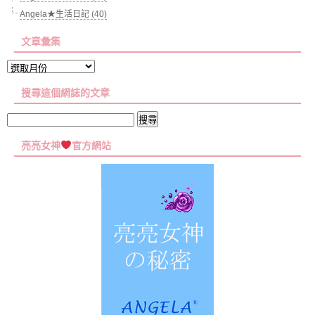
Angela★生活日記 (40)
文章彙集
文
章
搜尋這個網誌的文章
彙
集
搜
尋
亮亮女神
官方網站
關
鍵
字: