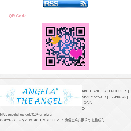
QR Code
ABOUT ANGELA
|
PRODUCTS
|
SHARE BEAUTY
|
FACEBOOK
|
LOGIN
E-
MAIL:angelatheangel0916@gmail.com
COPYRIGHT(C) 2013 RIGHTS RESERVED. 崴儷企業有限公司 版權所有