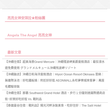
亮亮女神安琪拉★粉絲團
Angela The Angel 亮亮女神
最新文章
【沖繩住宿】超美海景Grand Mercure｜沖繩殘波岬美爵度假酒店：最狂滑水
道免費使用 グランドメルキュール沖縄残波岬リゾート
【沖繩飯店】沖繩日和海洋度假酒店｜Hiyori Ocean Resort Okinawa 恩納｜
無邊際泳池｜好吃鐵板燒｜附近好好逛 AEONMALL永旺夢樂城來客夢｜萬座
毛體驗琉裝
【沖繩住宿】那霸 Southwest Grand Hotel 酒店，步行１分鐘到達國際通商店
街~好買好吃好逛 Vs. 戰利品
【泰國曼谷住宿｜戰利品】陽光河畔泳裝美食，吃好住好｜The Salil Hotel