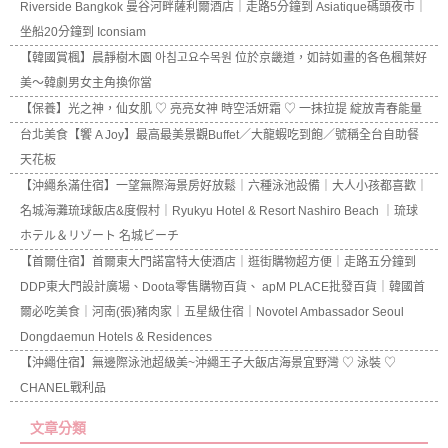
Riverside Bangkok 曼谷河畔薩利爾酒店｜走路5分鐘到 Asiatique碼頭夜市｜
坐船20分鐘到 Iconsiam
【韓國賞楓】晨靜樹木園 아침고요수목원 位於京畿道，如詩如畫的各色楓葉好
美～韓劇男女主角換你當
【保養】光之神，仙女肌 ♡ 亮亮女神 時空活妍霜 ♡ 一抹拉提 綻放青春能量
台北美食【饗 A Joy】最高最美景觀Buffet／大龍蝦吃到飽／號稱全台自助餐
天花板
【沖繩糸滿住宿】一望無際海景房好放鬆｜六種泳池設備｜大人小孩都喜歡｜
名城海灘琉球飯店&度假村｜Ryukyu Hotel & Resort Nashiro Beach ｜琉球
ホテル＆リゾート 名城ビーチ
【首爾住宿】首爾東大門諾富特大使酒店｜逛街購物超方便｜走路五分鐘到
DDP東大門設計廣場、Doota零售購物百貨、 apM PLACE批發百貨｜韓國首
爾必吃美食｜河南(張)豬肉家｜五星級住宿｜Novotel Ambassador Seoul
Dongdaemun Hotels & Residences
【沖繩住宿】無邊際泳池超級美~沖繩王子大飯店海景宜野灣 ♡ 泳裝 ♡
CHANEL戰利品
文章分類