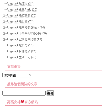
Angela★瘋流行 (34)
Angela★主題Party (10)
Angela★遊歐美澳 (70)
Angela★遊日韓 (74)
Angela★遊中港澳泰新菲 (34)
Angela★下午茶&美食心情 (60)
Angela★宜蘭花東民宿 (19)
Angela★遊台灣 (14)
Angela★合作邀稿 (24)
Angela★生活日記 (40)
文章彙集
文
章
搜尋這個網誌的文章
彙
集
搜
尋
亮亮女神
官方網站
關