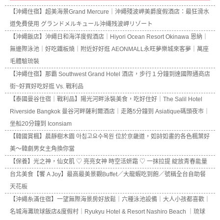
【沖繩住宿】超美海景Grand Mercure｜沖繩殘波岬美爵度假酒店：最狂滑水
道免費使用 グランドメルキュール沖縄残波岬リゾート
【沖繩飯店】沖繩日和海洋度假酒店｜Hiyori Ocean Resort Okinawa 恩納｜
無邊際泳池｜好吃鐵板燒｜附近好好逛 AEONMALL永旺夢樂城來客夢｜萬座
毛體驗琉裝
【沖繩住宿】那霸 Southwest Grand Hotel 酒店，步行１分鐘到達國際通商店
街~好買好吃好逛 Vs. 戰利品
【泰國曼谷住宿｜戰利品】陽光河畔泳裝美食，吃好住好｜The Salil Hotel
Riverside Bangkok 曼谷河畔薩利爾酒店｜走路5分鐘到 Asiatique碼頭夜市｜
坐船20分鐘到 Iconsiam
【韓國賞楓】晨靜樹木園 아침고요수목원 位於京畿道，如詩如畫的各色楓葉好
美～韓劇男女主角換你當
【保養】光之神，仙女肌 ♡ 亮亮女神 時空活妍霜 ♡ 一抹拉提 綻放青春能量
台北美食【饗 A Joy】最高最美景觀Buffet／大龍蝦吃到飽／號稱全台自助餐
天花板
【沖繩糸滿住宿】一望無際海景房好放鬆｜六種泳池設備｜大人小孩都喜歡｜
名城海灘琉球飯店&度假村｜Ryukyu Hotel & Resort Nashiro Beach ｜琉球