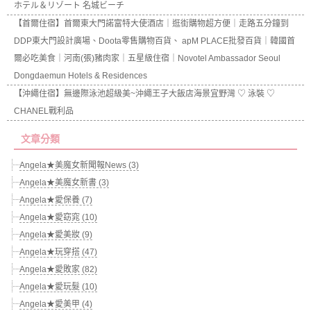
ホテル＆リゾート 名城ビーチ
【首爾住宿】首爾東大門諾富特大使酒店｜逛街購物超方便｜走路五分鐘到
DDP東大門設計廣場、Doota零售購物百貨、 apM PLACE批發百貨｜韓國首
爾必吃美食｜河南(張)豬肉家｜五星級住宿｜Novotel Ambassador Seoul
Dongdaemun Hotels & Residences
【沖繩住宿】無邊際泳池超級美~沖繩王子大飯店海景宜野灣 ♡ 泳裝 ♡
CHANEL戰利品
文章分類
Angela★美魔女新聞報News (3)
Angela★美魔女新書 (3)
Angela★愛保養 (7)
Angela★愛窈窕 (10)
Angela★愛美妝 (9)
Angela★玩穿搭 (47)
Angela★愛敗家 (82)
Angela★愛玩髮 (10)
Angela★愛美甲 (4)