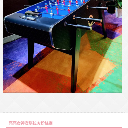
亮亮女神安琪拉★粉絲團