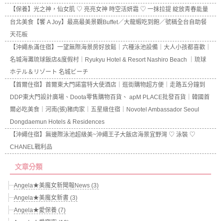
【保養】光之神，仙女肌 ♡ 亮亮女神 時空活妍霜 ♡ 一抹拉提 綻放青春能量
台北美食【饗 A Joy】最高最美景觀Buffet／大龍蝦吃到飽／號稱全台自助餐
天花板
【沖繩糸滿住宿】一望無際海景房好放鬆｜六種泳池設備｜大人小孩都喜歡｜
名城海灘琉球飯店&度假村｜Ryukyu Hotel & Resort Nashiro Beach ｜琉球
ホテル＆リゾート 名城ビーチ
【首爾住宿】首爾東大門諾富特大使酒店｜逛街購物超方便｜走路五分鐘到
DDP東大門設計廣場、Doota零售購物百貨、 apM PLACE批發百貨｜韓國首
爾必吃美食｜河南(張)豬肉家｜五星級住宿｜Novotel Ambassador Seoul
Dongdaemun Hotels & Residences
【沖繩住宿】無邊際泳池超級美~沖繩王子大飯店海景宜野灣 ♡ 泳裝 ♡
CHANEL戰利品
文章分類
Angela★美魔女新聞報News (3)
Angela★美魔女新書 (3)
Angela★愛保養 (7)