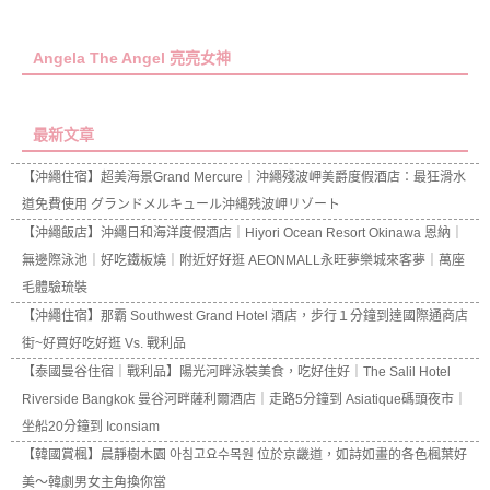
Angela The Angel 亮亮女神
最新文章
【沖繩住宿】超美海景Grand Mercure｜沖繩殘波岬美爵度假酒店：最狂滑水
道免費使用 グランドメルキュール沖縄残波岬リゾート
【沖繩飯店】沖繩日和海洋度假酒店｜Hiyori Ocean Resort Okinawa 恩納｜
無邊際泳池｜好吃鐵板燒｜附近好好逛 AEONMALL永旺夢樂城來客夢｜萬座
毛體驗琉裝
【沖繩住宿】那霸 Southwest Grand Hotel 酒店，步行１分鐘到達國際通商店
街~好買好吃好逛 Vs. 戰利品
【泰國曼谷住宿｜戰利品】陽光河畔泳裝美食，吃好住好｜The Salil Hotel
Riverside Bangkok 曼谷河畔薩利爾酒店｜走路5分鐘到 Asiatique碼頭夜市｜
坐船20分鐘到 Iconsiam
【韓國賞楓】晨靜樹木園 아침고요수목원 位於京畿道，如詩如畫的各色楓葉好
美～韓劇男女主角換你當