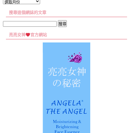
文
章
搜尋這個網誌的文章
彙
集
搜
尋
亮亮女神
官方網站
關
鍵
字: