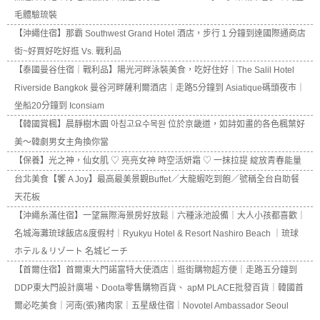
毛體驗琉裝
【沖繩住宿】那霸 Southwest Grand Hotel 酒店，步行１分鐘到達國際通商店
街~好買好吃好逛 Vs. 戰利品
【泰國曼谷住宿｜戰利品】陽光河畔泳裝美食，吃好住好｜The Salil Hotel
Riverside Bangkok 曼谷河畔薩利爾酒店｜走路5分鐘到 Asiatique碼頭夜市｜
坐船20分鐘到 Iconsiam
【韓國賞楓】晨靜樹木園 아침고요수목원 位於京畿道，如詩如畫的各色楓葉好
美～韓劇男女主角換你當
【保養】光之神，仙女肌 ♡ 亮亮女神 時空活妍霜 ♡ 一抹拉提 綻放青春能量
台北美食【饗 A Joy】最高最美景觀Buffet／大龍蝦吃到飽／號稱全台自助餐
天花板
【沖繩糸滿住宿】一望無際海景房好放鬆｜六種泳池設備｜大人小孩都喜歡｜
名城海灘琉球飯店&度假村｜Ryukyu Hotel & Resort Nashiro Beach ｜琉球
ホテル＆リゾート 名城ビーチ
【首爾住宿】首爾東大門諾富特大使酒店｜逛街購物超方便｜走路五分鐘到
DDP東大門設計廣場、Doota零售購物百貨、 apM PLACE批發百貨｜韓國首
爾必吃美食｜河南(張)豬肉家｜五星級住宿｜Novotel Ambassador Seoul