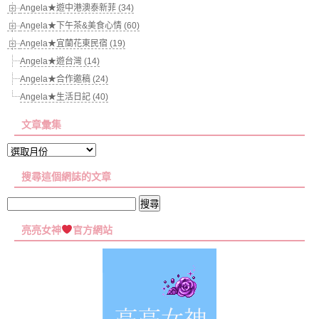
Angela★遊中港澳泰新菲 (34)
Angela★下午茶&美食心情 (60)
Angela★宜蘭花東民宿 (19)
Angela★遊台灣 (14)
Angela★合作邀稿 (24)
Angela★生活日記 (40)
文章彙集
文
章
搜尋這個網誌的文章
彙
集
搜
尋
亮亮女神
官方網站
關
鍵
字: