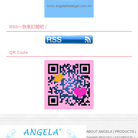
RSS～快來訂閱吧！
QR Code
ABOUT ANGELA
|
PRODUCTS
|
SHARE BEAUTY
|
FACEBOOK
|