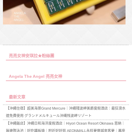
亮亮女神安琪拉★粉絲團
Angela The Angel 亮亮女神
最新文章
【沖繩住宿】超美海景Grand Mercure｜沖繩殘波岬美爵度假酒店：最狂滑水
道免費使用 グランドメルキュール沖縄残波岬リゾート
【沖繩飯店】沖繩日和海洋度假酒店｜Hiyori Ocean Resort Okinawa 恩納｜
無邊際泳池｜好吃鐵板燒｜附近好好逛 AEONMALL永旺夢樂城來客夢｜萬座