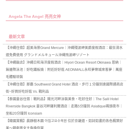
Angela The Angel 亮亮女神
最新文章
【沖繩住宿】超美海景Grand Mercure｜沖繩殘波岬美爵度假酒店：最狂滑水
道免費使用 グランドメルキュール沖縄残波岬リゾート
【沖繩飯店】沖繩日和海洋度假酒店｜Hiyori Ocean Resort Okinawa 恩納｜
無邊際泳池｜好吃鐵板燒｜附近好好逛 AEONMALL永旺夢樂城來客夢｜萬座
毛體驗琉裝
【沖繩住宿】那霸 Southwest Grand Hotel 酒店，步行１分鐘到達國際通商店
街~好買好吃好逛 Vs. 戰利品
【泰國曼谷住宿｜戰利品】陽光河畔泳裝美食，吃好住好｜The Salil Hotel
Riverside Bangkok 曼谷河畔薩利爾酒店｜走路5分鐘到 Asiatique碼頭夜市｜
坐船20分鐘到 Iconsiam
【韓國賞楓】晨靜樹木園 아침고요수목원 位於京畿道，如詩如畫的各色楓葉好
美～韓劇男女主角換你當