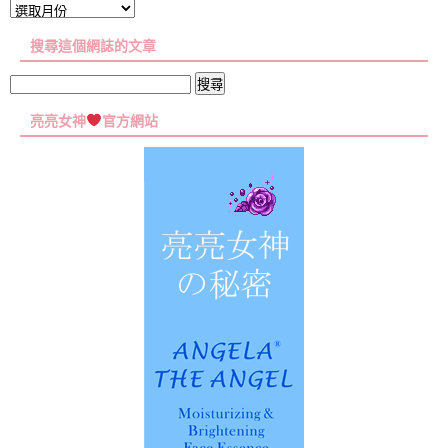
文
章
搜尋這個網誌的文章
彙
集
搜
尋
亮亮女神
官方網站
關
鍵
字: