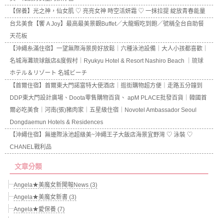
【保養】光之神，仙女肌 ♡ 亮亮女神 時空活妍霜 ♡ 一抹拉提 綻放青春能量
台北美食【饗 A Joy】最高最美景觀Buffet／大龍蝦吃到飽／號稱全台自助餐
天花板
【沖繩糸滿住宿】一望無際海景房好放鬆｜六種泳池設備｜大人小孩都喜歡｜
名城海灘琉球飯店&度假村｜Ryukyu Hotel & Resort Nashiro Beach ｜琉球
ホテル＆リゾート 名城ビーチ
【首爾住宿】首爾東大門諾富特大使酒店｜逛街購物超方便｜走路五分鐘到
DDP東大門設計廣場、Doota零售購物百貨、 apM PLACE批發百貨｜韓國首
爾必吃美食｜河南(張)豬肉家｜五星級住宿｜Novotel Ambassador Seoul
Dongdaemun Hotels & Residences
【沖繩住宿】無邊際泳池超級美~沖繩王子大飯店海景宜野灣 ♡ 泳裝 ♡
CHANEL戰利品
文章分類
Angela★美魔女新聞報News (3)
Angela★美魔女新書 (3)
Angela★愛保養 (7)