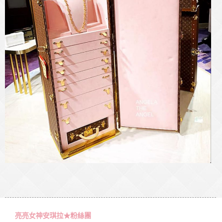
亮亮女神安琪拉★粉絲團