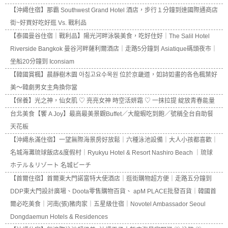
【沖繩住宿】那霸 Southwest Grand Hotel 酒店，步行１分鐘到達國際通商店
街~好買好吃好逛 Vs. 戰利品
【泰國曼谷住宿｜戰利品】陽光河畔泳裝美食，吃好住好｜The Salil Hotel
Riverside Bangkok 曼谷河畔薩利爾酒店｜走路5分鐘到 Asiatique碼頭夜市｜
坐船20分鐘到 Iconsiam
【韓國賞楓】晨靜樹木園 아침고요수목원 位於京畿道，如詩如畫的各色楓葉好
美～韓劇男女主角換你當
【保養】光之神，仙女肌 ♡ 亮亮女神 時空活妍霜 ♡ 一抹拉提 綻放青春能量
台北美食【饗 A Joy】最高最美景觀Buffet／大龍蝦吃到飽／號稱全台自助餐
天花板
【沖繩糸滿住宿】一望無際海景房好放鬆｜六種泳池設備｜大人小孩都喜歡｜
名城海灘琉球飯店&度假村｜Ryukyu Hotel & Resort Nashiro Beach ｜琉球
ホテル＆リゾート 名城ビーチ
【首爾住宿】首爾東大門諾富特大使酒店｜逛街購物超方便｜走路五分鐘到
DDP東大門設計廣場、Doota零售購物百貨、 apM PLACE批發百貨｜韓國首
爾必吃美食｜河南(張)豬肉家｜五星級住宿｜Novotel Ambassador Seoul
Dongdaemun Hotels & Residences