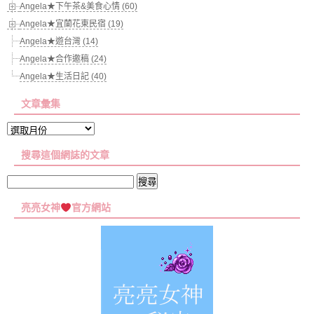
Angela★下午茶&美食心情 (60)
Angela★宜蘭花東民宿 (19)
Angela★遊台灣 (14)
Angela★合作邀稿 (24)
Angela★生活日記 (40)
文章彙集
文
章
搜尋這個網誌的文章
彙
集
搜
尋
亮亮女神
官方網站
關
鍵
字: