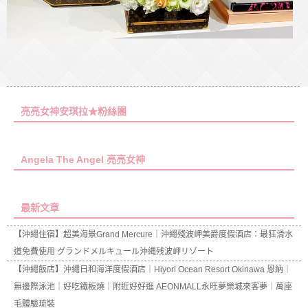
亮亮女神安琪拉★粉絲團
Angela The Angel 亮亮女神
最新文章
【沖繩住宿】超美海景Grand Mercure｜沖繩殘波岬美爵度假酒店：最狂滑水
道免費使用 グランドメルキュール沖縄残波岬リゾート
【沖繩飯店】沖繩日和海洋度假酒店｜Hiyori Ocean Resort Okinawa 恩納｜
無邊際泳池｜好吃鐵板燒｜附近好好逛 AEONMALL永旺夢樂城來客夢｜萬座
毛體驗琉裝