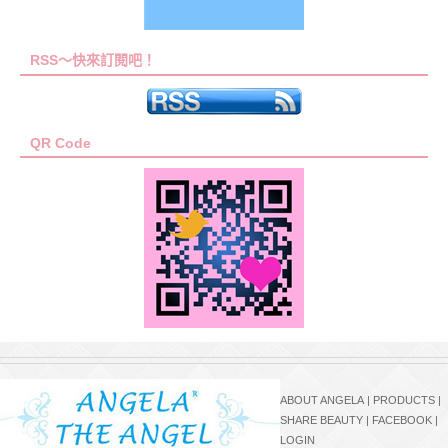
RSS～快來訂閱吧！
QR Code
ABOUT ANGELA
|
PRODUCTS
|
SHARE BEAUTY
|
FACEBOOK
|
LOGIN