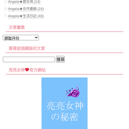
Angela★遊台灣 (14)
Angela★合作邀稿 (24)
Angela★生活日記 (40)
文章彙集
文
章
搜尋這個網誌的文章
彙
集
搜
尋
亮亮女神
官方網站
關
鍵
字: