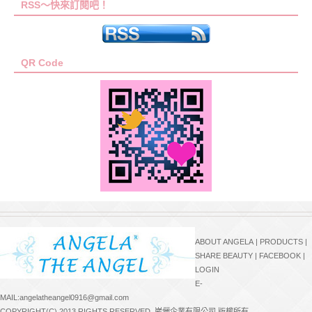
RSS～快來訂閱吧！
QR Code
ABOUT ANGELA
|
PRODUCTS
|
SHARE BEAUTY
|
FACEBOOK
|
LOGIN
E-
MAIL:angelatheangel0916@gmail.com
COPYRIGHT(C) 2013 RIGHTS RESERVED. 崴儷企業有限公司 版權所有