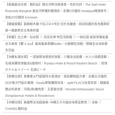
【泰國曼谷住宿｜戰利品】陽光河畔泳裝美食，吃好住好｜The Salil Hotel
Riverside Bangkok 曼谷河畔薩利爾酒店｜走路5分鐘到 Asiatique碼頭夜市｜
坐船20分鐘到 Iconsiam
【韓國賞楓】晨靜樹木園 아침고요수목원 位於京畿道，如詩如畫的各色楓葉好
美～韓劇男女主角換你當
【保養】光之神，仙女肌 ♡ 亮亮女神 時空活妍霜 ♡ 一抹拉提 綻放青春能量
台北美食【饗 A Joy】最高最美景觀Buffet／大龍蝦吃到飽／號稱全台自助餐
天花板
【沖繩糸滿住宿】一望無際海景房好放鬆｜六種泳池設備｜大人小孩都喜歡｜
名城海灘琉球飯店&度假村｜Ryukyu Hotel & Resort Nashiro Beach ｜琉球
ホテル＆リゾート 名城ビーチ
【首爾住宿】首爾東大門諾富特大使酒店｜逛街購物超方便｜走路五分鐘到
DDP東大門設計廣場、Doota零售購物百貨、 apM PLACE批發百貨｜韓國首
爾必吃美食｜河南(張)豬肉家｜五星級住宿｜Novotel Ambassador Seoul
Dongdaemun Hotels & Residences
【沖繩住宿】無邊際泳池超級美~沖繩王子大飯店海景宜野灣 ♡ 泳裝 ♡
CHANEL戰利品