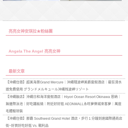
亮亮女神安琪拉★粉絲團
Angela The Angel 亮亮女神
最新文章
【沖繩住宿】超美海景Grand Mercure｜沖繩殘波岬美爵度假酒店：最狂滑水
道免費使用 グランドメルキュール沖縄残波岬リゾート
【沖繩飯店】沖繩日和海洋度假酒店｜Hiyori Ocean Resort Okinawa 恩納｜
無邊際泳池｜好吃鐵板燒｜附近好好逛 AEONMALL永旺夢樂城來客夢｜萬座
毛體驗琉裝
【沖繩住宿】那霸 Southwest Grand Hotel 酒店，步行１分鐘到達國際通商店
街~好買好吃好逛 Vs. 戰利品